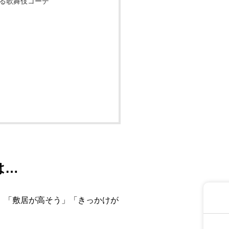
る歌舞伎コーデ
は…
、「敷居が高そう」「きっかけが