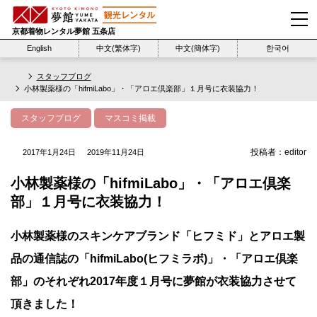
京都着物レンタル夢館 五条店
English
中文(繁体字)
中文(簡体字)
한국어
スタッフブログ
小林製薬様の「hifmiLabo」・「アロエ倶楽部」１月号に衣装協力！
スタッフブログ
マスコミ掲載
投稿者：
editor
2017年1月24日
2019年11月24日
小林製薬様の「hifmiLabo」・「アロエ倶楽
部」１月号に衣装協力！
小林製薬様のスキンケアブランド「ヒフミド」とアロエ製
品の通信誌の「hifmiLabo(ヒフミラボ)」・「アロエ倶楽
部」のそれぞれ2017年度１月号に夢館が衣装協力させて
頂きました！