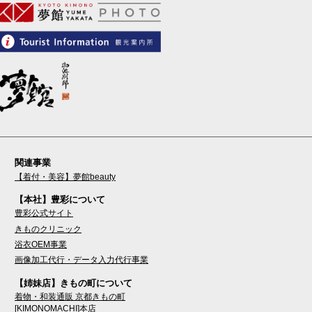
関連事業
【着付・美容】夢館beauty
【本社】豊彩について
豊彩公式サイト
きものクリニック
浴衣OEM事業
画像加工代行・データ入力代行事業
【姉妹店】きもの町について
着物・和装通販 京都きもの町
[KIMONOMACHI]本店