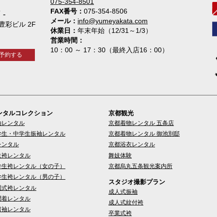
075-354-8501
FAX番号
075-354-8506
店
メール
info@yumeyakata.com
 豊彩ビル 2F
休業日
年末年始（12/31～1/3）
営業時間
10：00 ～ 17：30（最終入店16：00）
予約する
ンタルコレクション
京都観光
袖レンタル
京都着物レンタル 五条店
学生・中学生振袖レンタル
京都着物レンタル 御池別邸
レンタル
京都浴衣レンタル
生袴レンタル
舞妓体験
学生袴レンタル（女の子）
京都烏丸五条観光案内所
学生袴レンタル（男の子）
スタジオ撮影プラン
園式袴レンタル
成人式振袖
問着レンタル
成人式紋付袴
留袖レンタル
卒業式袴