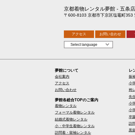
京都着物レンタル夢館
五条
〒600-8103 京都市下京区塩竈町353
アクセス
お問い合わせ
夢館について
レ
会社案内
振
アクセス
小
お問い合わせ
袴
先
夢館各総合TOPのご案内
小
着物レンタル
小
フォーマル着物レンタル
卒
結婚式着物レンタル
訪
小・中学生着物レンタル
黒
訪問着・留袖レンタル