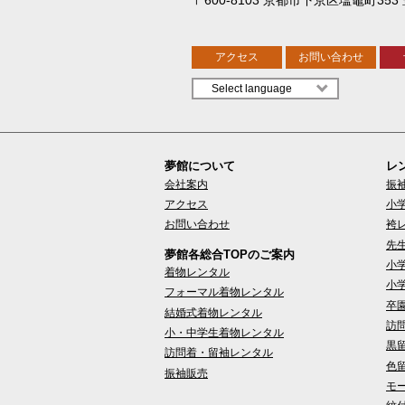
アクセス
お問い合わせ
夢館について
レ
会社案内
振
アクセス
小
お問い合わせ
袴
先
夢館各総合TOPのご案内
小
着物レンタル
小
フォーマル着物レンタル
卒
結婚式着物レンタル
訪
小・中学生着物レンタル
黒
訪問着・留袖レンタル
色
振袖販売
モ