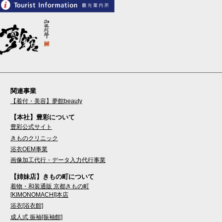
関連事業
【着付・美容】夢館beauty
【本社】豊彩について
豊彩公式サイト
きものクリニック
浴衣OEM事業
画像加工代行・データ入力代行事業
【姉妹店】きもの町について
着物・和装通販 京都きもの町
[KIMONOMACHI]本店
浴衣[浴衣館]
成人式 振袖[振袖館]