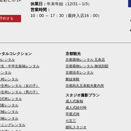
休業日
年末年始（12/31～1/3）
営業時間
10：00 ～ 17：30（最終入店16：00）
予約する
ンタルコレクション
京都観光
袖レンタル
京都着物レンタル 五条店
学生・中学生振袖レンタル
京都着物レンタル 御池別邸
レンタル
京都浴衣レンタル
生袴レンタル
舞妓体験
学生袴レンタル（女の子）
京都烏丸五条観光案内所
学生袴レンタル（男の子）
スタジオ撮影プラン
園式袴レンタル
成人式振袖
問着レンタル
成人式紋付袴
留袖レンタル
卒業式袴
留袖レンタル
七五三
ーニングレンタル
婚礼スタジオ