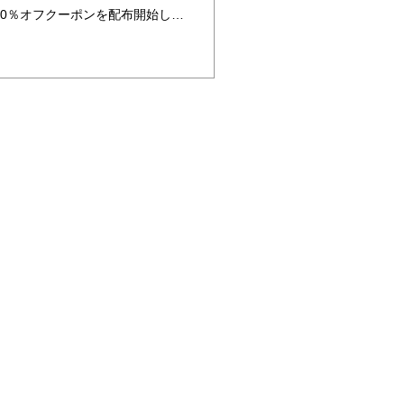
ゴールデンウイーク限定★10％オフクーポンを配布開始します！ GW期間で着物レンタルして京都観光をしませんか？