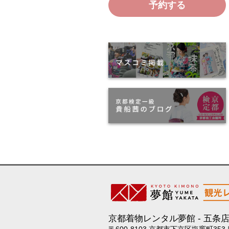
予約する
京都着物レンタル夢館
五条
〒600-8103 京都市下京区塩竈町353