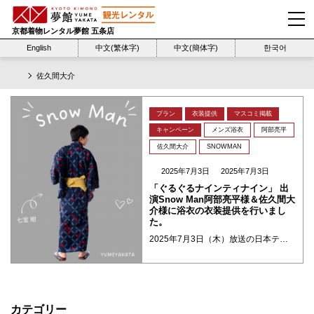
京都着物レンタル夢館 五条店
English
中文(繁体字)
中文(簡体字)
한국어
佐久間大介
プラン
衣装提供
マスコミ掲載
キャンペーン
メンズ浴衣
阿部亮平
佐久間大介
SNOWMAN
2025年7月3日
2025年7月3日
「ぐるぐるナインティナイン」 出
演Snow Man阿部亮平様＆佐久間大
介様に浴衣の衣装提供を行いまし
た。
2025年7月3日（木）放送の日本テレビ系『ぐるぐるナインティナイン』2時間スペシャル（7：00）内「ゴチになります！26」に出演されたSNOWMAN阿部亮平様と佐久間大介様にメンズ浴衣の衣装提供を行いました。 佐久間大 ・・・
カテゴリー