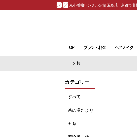
京都着物レンタル夢館 五条店
京都で着
TOP
プラン・料金
ヘアメイク
桜
カテゴリー
すべて
茶の湯だより
五条