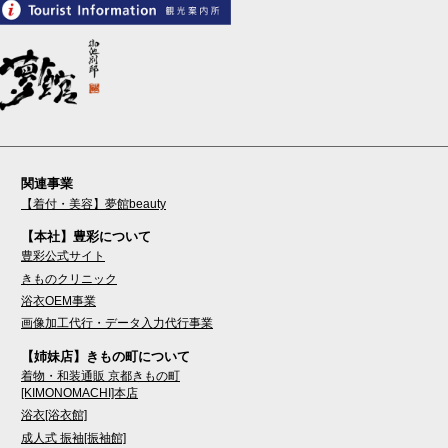
関連事業
【着付・美容】夢館beauty
【本社】豊彩について
豊彩公式サイト
きものクリニック
浴衣OEM事業
画像加工代行・データ入力代行事業
【姉妹店】きもの町について
着物・和装通販 京都きもの町
[KIMONOMACHI]本店
浴衣[浴衣館]
成人式 振袖[振袖館]