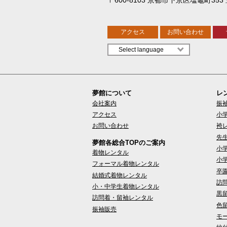
アクセス
お問い合わせ
夢館について
レ
会社案内
振
アクセス
小
お問い合わせ
袴
先
夢館各総合TOPのご案内
小
着物レンタル
小
フォーマル着物レンタル
卒
結婚式着物レンタル
訪
小・中学生着物レンタル
黒
訪問着・留袖レンタル
色
振袖販売
モ