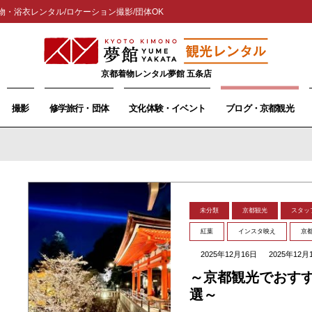
物・浴衣レンタル/ロケーション撮影/団体OK
京都着物レンタル夢館 五条店
撮影
修学旅行・団体
文化体験・イベント
ブログ・京都観光
未分類
京都観光
スタッ
紅葉
インスタ映え
京
2025年12月16日
2025年12月
～京都観光でおすす
選～