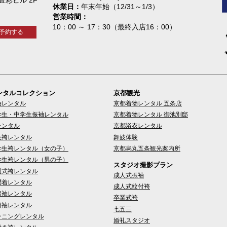
休業日
年末年始（12/31～1/3）
営業時間
10：00 ～ 17：30（最終入店16：00）
予約する
ンタルコレクション
京都観光
袖レンタル
京都着物レンタル 五条店
学生・中学生振袖レンタル
京都着物レンタル 御池別邸
レンタル
京都浴衣レンタル
生袴レンタル
舞妓体験
学生袴レンタル（女の子）
京都烏丸五条観光案内所
学生袴レンタル（男の子）
スタジオ撮影プラン
園式袴レンタル
成人式振袖
問着レンタル
成人式紋付袴
留袖レンタル
卒業式袴
留袖レンタル
七五三
ーニングレンタル
婚礼スタジオ