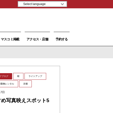
マスコミ掲載
アクセス・店舗
予約する
フブログ
桜
ライトアップ
都着物レンタル
京都
17日
め写真映えスポット5