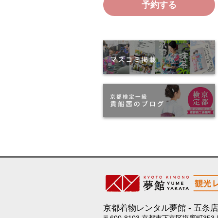
予約する
京都着物レンタル夢館
五条
〒600-8103 京都市下京区塩竈町353