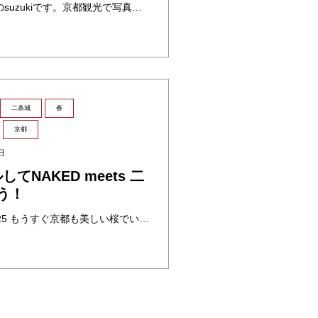
こんにちは！ヘアスタッフのsuzukiです。京都観光で写真を撮るならぜひここ！って場所を5選紹介します📸 京都観光写真映えスポット ①八坂庚申堂 カラフル背景№１ 京都の東山にある、カラフルなくくり猿で有名なお寺です。 ・・・
二条城
春
京都
日
NAKED meets 二
こう！
NAKED meets 二条城 桜2025 もうすぐ京都も美しい桜でいっぱいになりますね。🌸 今年も二条城ではプロジェクションマッピングイベント「NAKED meets 二条城 桜2025」が開催され、幻想的な夜桜の世界 ・・・