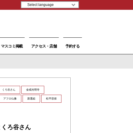
マスコミ掲載
アクセス・店舗
予約する
くろ谷さん
金戒光明寺
アフロ仏像
新選組
松平容保
日
とくろ谷さん