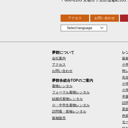
アクセス
お問い合わせ
夢館について
レ
会社案内
振
アクセス
小
お問い合わせ
袴
先
夢館各総合TOPのご案内
小
着物レンタル
小
フォーマル着物レンタル
卒
結婚式着物レンタル
訪
小・中学生着物レンタル
黒
訪問着・留袖レンタル
色
振袖販売
モ