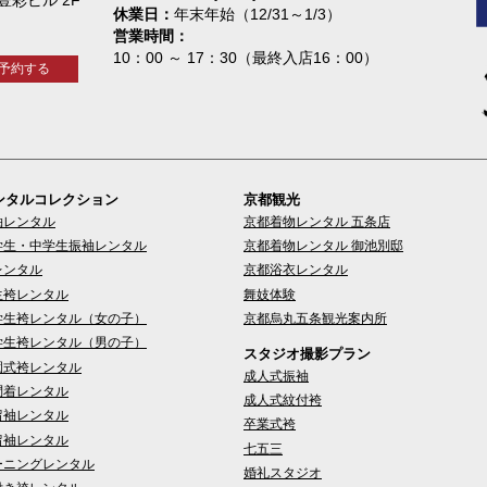
休業日
年末年始（12/31～1/3）
営業時間
10：00 ～ 17：30（最終入店16：00）
予約する
ンタルコレクション
京都観光
袖レンタル
京都着物レンタル 五条店
学生・中学生振袖レンタル
京都着物レンタル 御池別邸
レンタル
京都浴衣レンタル
生袴レンタル
舞妓体験
学生袴レンタル（女の子）
京都烏丸五条観光案内所
学生袴レンタル（男の子）
スタジオ撮影プラン
園式袴レンタル
成人式振袖
問着レンタル
成人式紋付袴
留袖レンタル
卒業式袴
留袖レンタル
七五三
ーニングレンタル
婚礼スタジオ