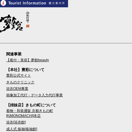
関連事業
【着付・美容】夢館beauty
【本社】豊彩について
豊彩公式サイト
きものクリニック
浴衣OEM事業
画像加工代行・データ入力代行事業
【姉妹店】きもの町について
着物・和装通販 京都きもの町
[KIMONOMACHI]本店
浴衣[浴衣館]
成人式 振袖[振袖館]