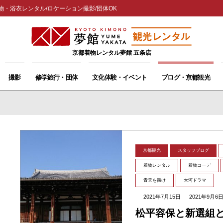
物・浴衣レンタル/ロケーション撮影/団体OK
京都着物レンタル夢館 五条店
撮影
修学旅行・団体
文化体験・イベント
ブログ・京都観光
京都観光
スタッフブログ
着物レンタル
着物コーデ
青天を衝け
大河ドラマ
2021年7月15日
2021年9月6
松平容保と新選組