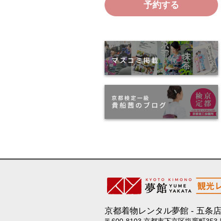
予約する
京都着物レンタル夢館
五条
〒600-8103 京都市下京区塩竈町353