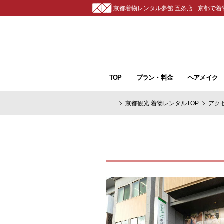
京都着物レンタル夢館 五条店
京都で着
TOP
プラン・料金
ヘアメイク
京都観光 着物レンタルTOP
アク