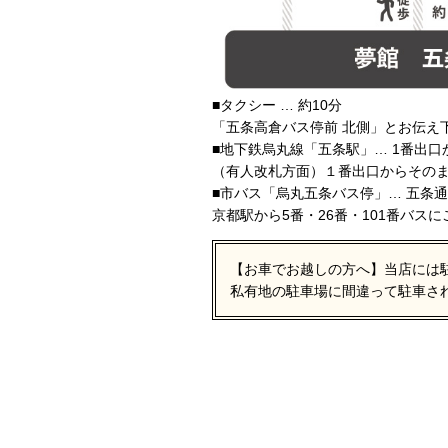
■タクシー … 約10分
「五条高倉バス停前 北側」とお伝え
■地下鉄烏丸線「五条駅」… 1番出口
（有人改札方面）１番出口からその
■市バス「烏丸五条バス停」… 五条
京都駅から5番・26番・101番バス
【お車でお越しの方へ】当店には
私有地の駐車場に間違って駐車さ