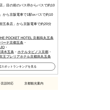
店」目の前のバス停からバスで約10
から京阪電車で1駅orバスで約10
館五条店」から京阪電車で約20分
THE POCKET HOTEL 京都烏丸五条
パーナ京都五条
・
OJO
・
都清水五条
・
ホテルタビノス京都
・
京王プレリアホテル京都烏丸五条
辺スポットランキングを見る
多言語対応
京都観光案内