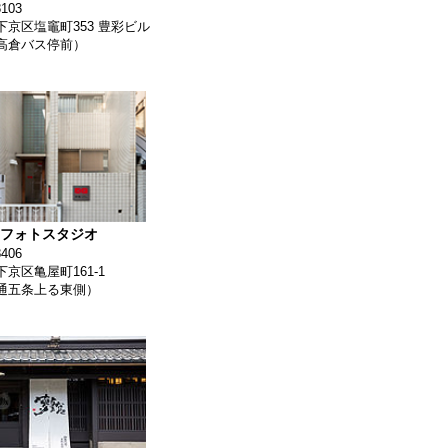
103
下京区塩竈町353 豊彩ビル
高倉バス停前）
 フォトスタジオ
406
京区亀屋町161-1
通五条上る東側）