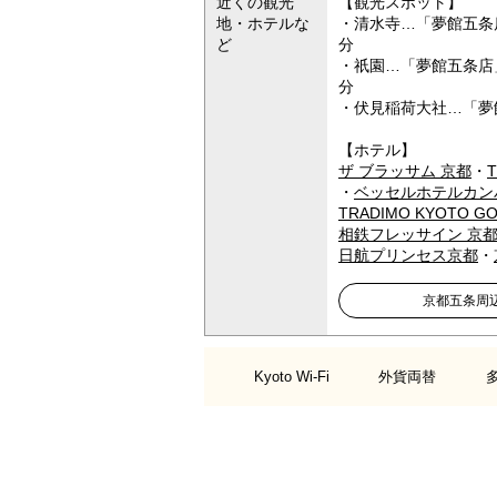
近くの観光
【観光スポット】
地・ホテルな
・清水寺…「夢館五条
ど
分
・祇園…「夢館五条店」
分
・伏見稲荷大社…「夢
【ホテル】
ザ ブラッサム 京都
・
・
ベッセルホテルカン
TRADIMO KYOTO G
相鉄フレッサイン 京
日航プリンセス京都
・
京都五条周
Kyoto Wi-Fi
外貨両替