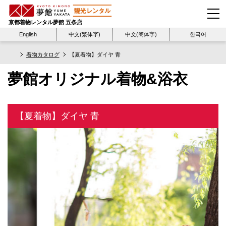
京都着物レンタル夢館 五条店
English
中文(繁体字)
中文(簡体字)
한국어
着物カタログ
【夏着物】ダイヤ 青
夢館オリジナル着物&浴衣
【夏着物】ダイヤ 青