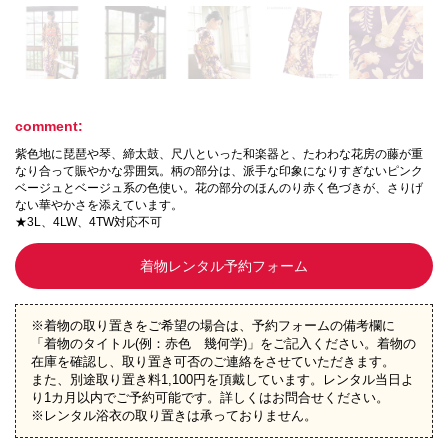
comment:
紫色地に琵琶や琴、締太鼓、尺八といった和楽器と、たわわな花房の藤が重
なり合って賑やかな雰囲気。柄の部分は、派手な印象になりすぎないピンク
ベージュとベージュ系の色使い。花の部分のほんのり赤く色づきが、さりげ
ない華やかさを添えています。
★3L、4LW、4TW対応不可
着物レンタル予約フォーム
※着物の取り置きをご希望の場合は、予約フォームの備考欄に
「着物のタイトル(例：赤色 幾何学)」をご記入ください。着物の
在庫を確認し、取り置き可否のご連絡をさせていただきます。
また、別途取り置き料1,100円を頂戴しています。レンタル当日よ
り1カ月以内でご予約可能です。詳しくはお問合せください。
※レンタル浴衣の取り置きは承っておりません。