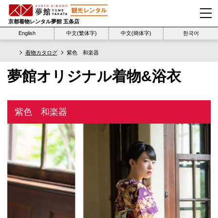
京都着物レンタル夢館 五条店
English
中文(繁体字)
中文(簡体字)
한국어
着物カタログ
紫色 和楽器
夢館オリジナル着物&浴衣
紫色 和楽器