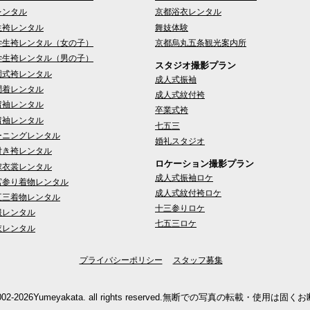
レンタル
京都浴衣レンタル
生袴レンタル
舞妓体験
学生袴レンタル（女の子）
京都烏丸五条観光案内所
学生袴レンタル（男の子）
スタジオ撮影プラン
園式袴レンタル
成人式振袖
問着レンタル
成人式紋付袴
留袖レンタル
卒業式袴
留袖レンタル
七五三
ーニングレンタル
婚礼スタジオ
付き袴レンタル
ロケーション撮影プラン
嫁衣裳レンタル
成人式振袖ロケ
宮参り着物レンタル
成人式紋付袴ロケ
五三着物レンタル
十三参りロケ
服レンタル
七五三ロケ
衣レンタル
プライバシーポリシー
スタッフ募集
02-2026Yumeyakata. all rights reserved.
無断での写真の転載・使用は固くお