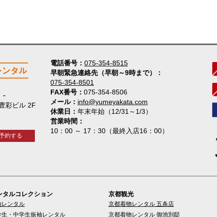
電話番号
075-354-8515
早朝緊急連絡先（早朝～9時まで）
075-354-8501
FAX番号
075-354-8506
店
メール
info@yumeyakata.com
 豊彩ビル 2F
休業日
年末年始（12/31～1/3）
営業時間
10：00 ～ 17：30（最終入店16：00）
予約する
ンタルコレクション
京都観光
袖レンタル
京都着物レンタル 五条店
学生・中学生振袖レンタル
京都着物レンタル 御池別邸