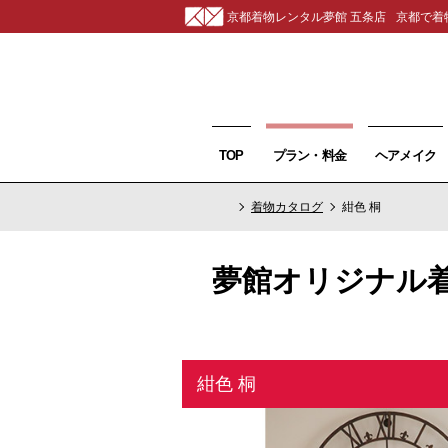
京都着物レンタル夢館 五条店
京都で着
TOP
プラン・料金
ヘアメイク
着物カタログ
紺色 桐
夢館オリジナル
紺色 桐