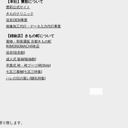
【本社】豊彩について
豊彩公式サイト
きものクリニック
浴衣OEM事業
画像加工代行・データ入力代行事業
【姉妹店】きもの町について
着物・和装通販 京都きもの町
[KIMONOMACHI]本店
浴衣[浴衣館]
成人式 振袖[振袖館]
卒業式 袴・袴ブーツ[袴Style]
七五三着物[七五三特集]
ハレの日の装い[婚礼特集]
断り致します。