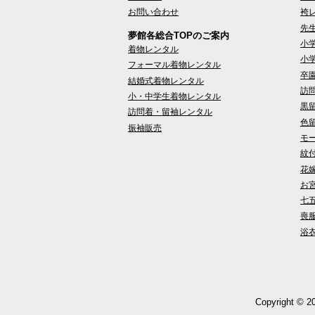
お問い合わせ
袴
先
夢館各総合TOPのご案内
小
着物レンタル
小
フォーマル着物レンタル
卒
結婚式着物レンタル
訪
小・中学生着物レンタル
黒
訪問着・留袖レンタル
色
振袖販売
モ
紋
花
お
七
喪
浴
Copyright © 20