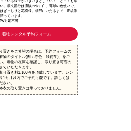
っている様子がいきいきとしていて、とっても華
い。桐文部分は濃淡の朱に白、薄緑の色使いで、
はぎっしりと花模様。細部にいたるまで、正統派
漂っています。
4TW対応不可
着物レンタル予約フォーム
り置きをご希望の場合は、予約フォームの
着物のタイトル(例：赤色 幾何学)」をご
い。着物の在庫を確認し、取り置き可否の
せていただきます。
取り置き料1,100円を頂戴しています。レン
り1カ月以内でご予約可能です。詳しくは
ださい。
浴衣の取り置きは承っておりません。