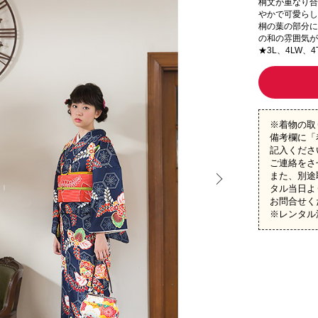
桐文が重なり合
やかで可愛らし
桐の葉の部分に
の和の雰囲気が
★3L、4LW、
※着物の取
備考欄に「
記入くださ
ご連絡をさ
また、別途
タル当日よ
お問合せく
※レンタル