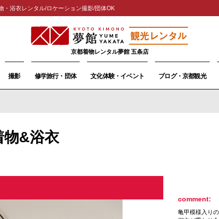
物・浴衣レンタル/ロケーション撮影/団体OK
京都着物レンタル夢館 五条店
撮影
修学旅行・団体
文化体験・イベント
ブログ・京都観光
着物&浴衣
comment:
亀甲模様入りの