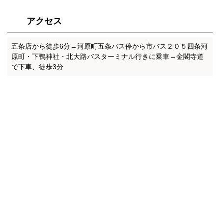
アクセス
五条店から徒歩6分→河原町五条バス停から市バス２０５四条河
原町・下鴨神社・北大路バスターミナル行きに乗車→金閣寺道
で下車、徒歩3分