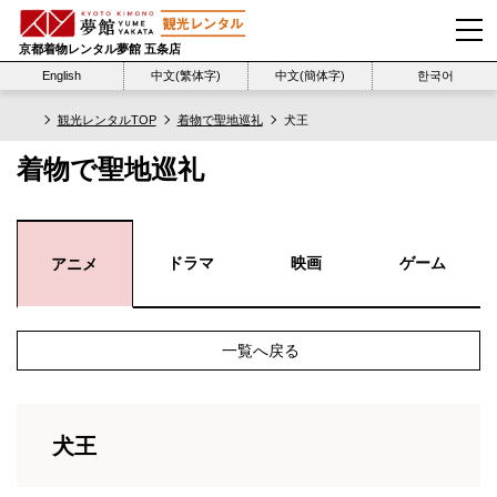
京都着物レンタル夢館 五条店
English
中文(繁体字)
中文(簡体字)
한국어
観光レンタルTOP
着物で聖地巡礼
犬王
着物で聖地巡礼
ドラマ
映画
ゲーム
アニメ
一覧へ戻る
犬王