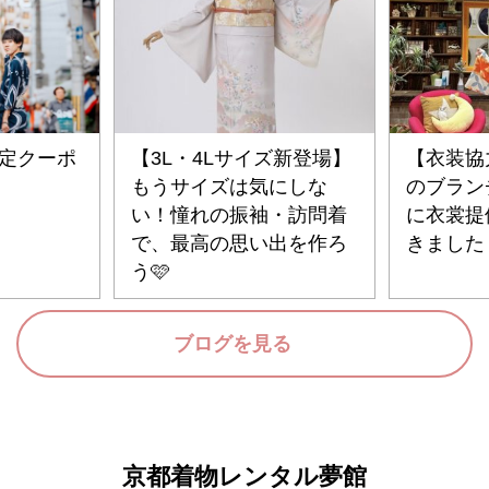
限定クーポ
【3L・4Lサイズ新登場】
【衣装協
もうサイズは気にしな
のブラン
い！憧れの振袖・訪問着
に衣裳提
で、最高の思い出を作ろ
きました
う🩷
ブログを見る
京都着物レンタル夢館