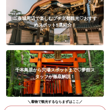
二条城周辺で楽しむプチ京都観光♡おすす
めスポット5選紹介！
千本鳥居から穴場スポットまで♡夢館ス
タッフが徹底解説！
＼着物で観光するならまずはここ／