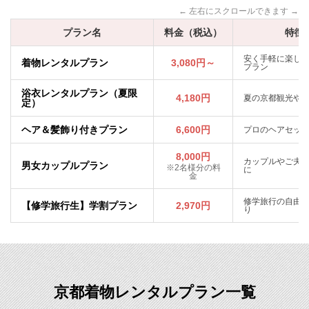
プラン名
料金（税込）
特徴
安く手軽に楽し
着物レンタルプラン
3,080円～
プラン
浴衣レンタルプラン（夏限
4,180円
夏の京都観光や
定）
ヘア＆髪飾り付きプラン
6,600円
プロのヘアセッ
8,000円
カップルやご夫
男女カップルプラン
※2名様分の料
に
金
修学旅行の自由
【修学旅行生】学割プラン
2,970円
り
京都着物レンタルプラン一覧