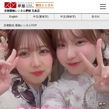
京都着物レンタル夢館 五条店
English
中文(繁体字)
中文(簡体字)
한국어
京都観光 着物レンタルTOP