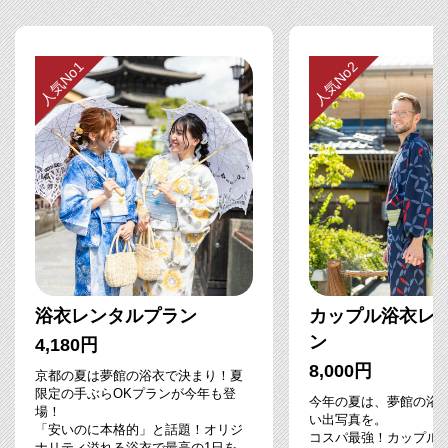
人気No1
人気No2
浴衣レンタルプラン
カップル浴衣レ
ン
4,180円
8,000円
京都の夏は夢館の浴衣で決まり！夏
限定の手ぶらOKプランが今年も登
今年の夏は、夢館の浴
場！
い出写真を。
「安いのに本格的」と話題！オリジ
コスパ最強！カップル
ナリティ溢れる浴衣で最高の1日を。