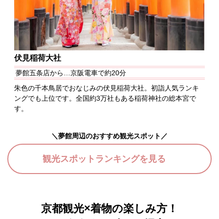
伏見稲荷大社
夢館五条店から…京阪電車で約20分
朱色の千本鳥居でおなじみの伏見稲荷大社。初詣人気ランキ
ングでも上位です。全国約3万社もある稲荷神社の総本宮で
す。
＼夢館周辺のおすすめ観光スポット／
観光スポットランキングを見る
京都観光×着物の楽しみ方！