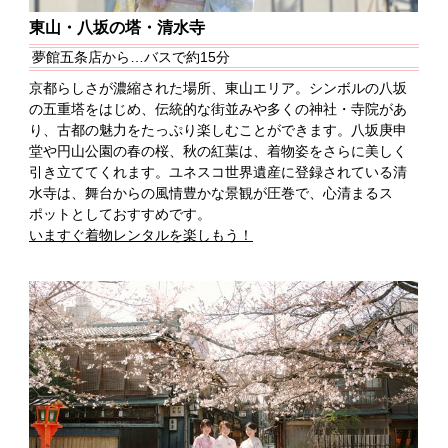
東山・八坂の塔・清水寺
夢館五条店から…バスで約15分
京都らしさが濃縮された場所、東山エリア。シンボルの八坂
の五重塔をはじめ、伝統的な街並みや多くの神社・寺院があ
り、古都の魅力をたっぷり楽しむことができます。八坂庚申
堂や円山公園の春の桜、秋の紅葉は、着物姿をさらに美しく
引き立ててくれます。ユネスコ世界遺産に登録されている清
水寺は、舞台からの風情豊かな景観が圧巻で、心清まるス
ポットとしておすすめです。
いますぐ着物レンタルを楽しもう！