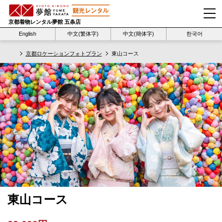
京都着物レンタル夢館 五条店
English
中文(繁体字)
中文(簡体字)
한국어
京都ロケーションフォトプラン
東山コース
東山コース