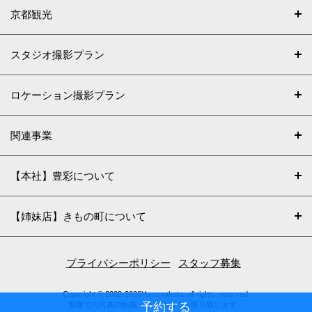
京都観光
スタジオ撮影プラン
ロケーション撮影プラン
関連事業
【本社】豊彩について
【姉妹店】きもの町について
プライバシーポリシー
スタッフ募集
Copyright © 2002-2026Yumeyakata. all rights reserved.
予約する
無断での写真の転載・使用は固くお断り致します。