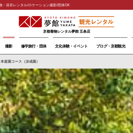
物・浴衣レンタル/ロケーション撮影/団体OK
京都着物レンタル夢館 五条店
撮影
修学旅行・団体
文化体験・イベント
ブログ・京都観光
日本庭園コース（渉成園）