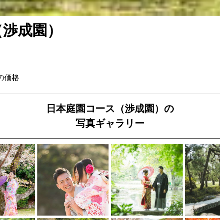
（渉成園）
の価格
日本庭園コース（渉成園）の
写真ギャラリー