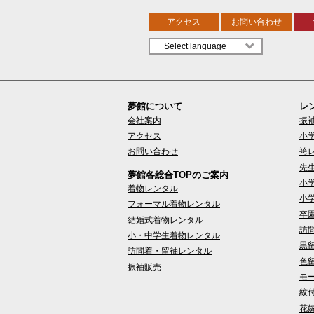
アクセス
お問い合わせ
夢館について
レ
会社案内
振
アクセス
小
お問い合わせ
袴
先
夢館各総合TOPのご案内
小
着物レンタル
小
フォーマル着物レンタル
卒
結婚式着物レンタル
訪
小・中学生着物レンタル
黒
訪問着・留袖レンタル
色
振袖販売
モ
紋
花