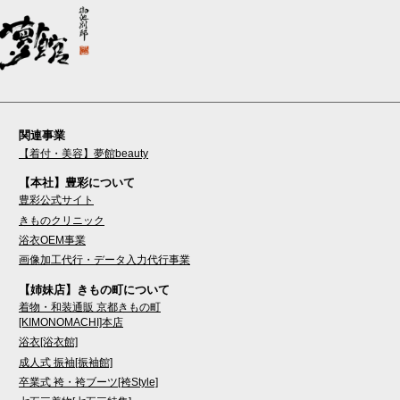
関連事業
【着付・美容】夢館beauty
【本社】豊彩について
豊彩公式サイト
きものクリニック
浴衣OEM事業
画像加工代行・データ入力代行事業
【姉妹店】きもの町について
着物・和装通販 京都きもの町
[KIMONOMACHI]本店
浴衣[浴衣館]
成人式 振袖[振袖館]
卒業式 袴・袴ブーツ[袴Style]