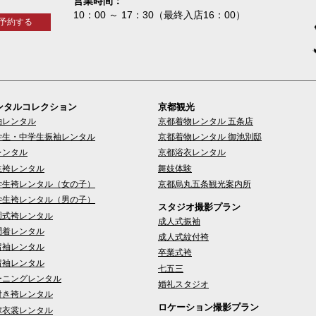
営業時間
10：00 ～ 17：30（最終入店16：00）
予約する
ンタルコレクション
京都観光
袖レンタル
京都着物レンタル 五条店
学生・中学生振袖レンタル
京都着物レンタル 御池別邸
レンタル
京都浴衣レンタル
生袴レンタル
舞妓体験
学生袴レンタル（女の子）
京都烏丸五条観光案内所
学生袴レンタル（男の子）
スタジオ撮影プラン
園式袴レンタル
成人式振袖
問着レンタル
成人式紋付袴
留袖レンタル
卒業式袴
留袖レンタル
七五三
ーニングレンタル
婚礼スタジオ
付き袴レンタル
ロケーション撮影プラン
嫁衣裳レンタル