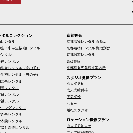
ンタルコレクション
京都観光
袖レンタル
京都着物レンタル 五条店
学生・中学生振袖レンタル
京都着物レンタル 御池別邸
レンタル
京都浴衣レンタル
生袴レンタル
舞妓体験
学生袴レンタル（女の子）
京都烏丸五条観光案内所
学生袴レンタル（男の子）
スタジオ撮影プラン
園式袴レンタル
成人式振袖
問着レンタル
成人式紋付袴
留袖レンタル
卒業式袴
留袖レンタル
七五三
ーニングレンタル
婚礼スタジオ
付き袴レンタル
ロケーション撮影プラン
嫁衣裳レンタル
成人式振袖ロケ
宮参り着物レンタル
成人式紋付袴ロケ