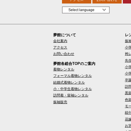
夢館について
レ
会社案内
振
アクセス
小
お問い合わせ
袴
先
夢館各総合TOPのご案内
小
着物レンタル
小
フォーマル着物レンタル
卒
結婚式着物レンタル
訪
小・中学生着物レンタル
黒
訪問着・留袖レンタル
色
振袖販売
モ
紋
花
お