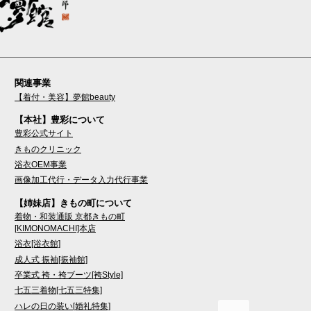
関連事業
【着付・美容】夢館beauty
【本社】豊彩について
豊彩公式サイト
きものクリニック
浴衣OEM事業
画像加工代行・データ入力代行事業
【姉妹店】きもの町について
着物・和装通販 京都きもの町
[KIMONOMACHI]本店
浴衣[浴衣館]
成人式 振袖[振袖館]
卒業式 袴・袴ブーツ[袴Style]
七五三着物[七五三特集]
ハレの日の装い[婚礼特集]