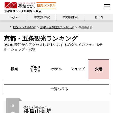
京都着物レンタル夢館 五条店
English
中文(繁体字)
中文(簡体字)
한국어
観光レンタルTOP
京都・五条観光ランキング
保昌山会所
京都・五条観光ランキング
その他夢館からアクセスしやすいおすすめグルメカフェ・ホテ
ル・ショップ・穴場
グルメ
観光
ホテル
ショップ
穴場
カフェ
一覧へ戻る
6
ほうしょうやまかいしょ
保昌山会所