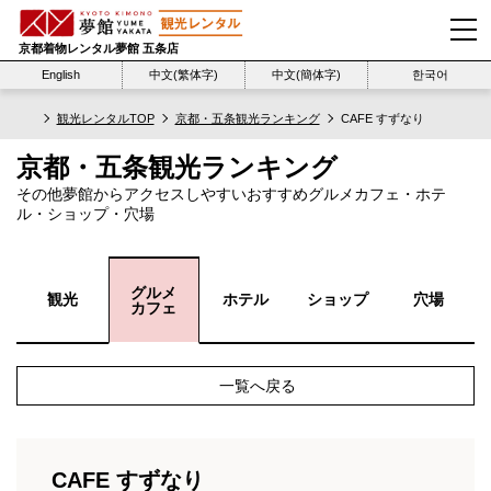
京都着物レンタル夢館 五条店
English
中文(繁体字)
中文(簡体字)
한국어
観光レンタルTOP
京都・五条観光ランキング
CAFE すずなり
京都・五条観光ランキング
その他夢館からアクセスしやすいおすすめグルメカフェ・ホテ
ル・ショップ・穴場
グルメ
観光
ホテル
ショップ
穴場
カフェ
一覧へ戻る
CAFE すずなり