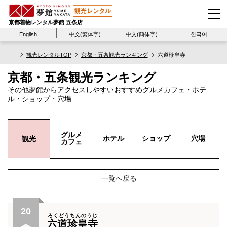
京都着物レンタル夢館 五条店
English
中文(繁体字)
中文(簡体字)
한국어
観光レンタルTOP
京都・五条観光ランキング
六道珍皇寺
京都・五条観光ランキング
その他夢館からアクセスしやすいおすすめグルメカフェ・ホテ
ル・ショップ・穴場
グルメ
ホテル
ショップ
穴場
観光
カフェ
一覧へ戻る
20
ろくどうちんのうじ
六道珍皇寺