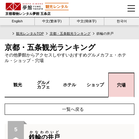
京都着物レンタル夢館 五条店
English
中文(繁体字)
中文(簡体字)
한국어
観光レンタルTOP
京都・五条観光ランキング
鉄輪の井戸
京都・五条観光ランキング
その他夢館からアクセスしやすいおすすめグルメカフェ・ホテ
ル・ショップ・穴場
グルメ
観光
ホテル
ショップ
穴場
カフェ
一覧へ戻る
5
かなわのいど
鉄輪の井戸