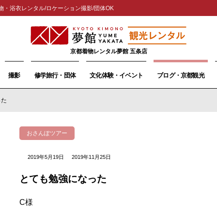
物・浴衣レンタル/ロケーション撮影/団体OK
京都着物レンタル夢館 五条店
撮影
修学旅行・団体
文化体験・イベント
ブログ・京都観光
った
おさんぽツアー
2019年5月19日
2019年11月25日
とても勉強になった
C様