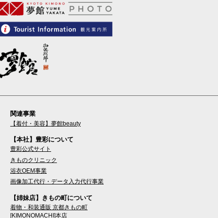
関連事業
【着付・美容】夢館beauty
【本社】豊彩について
豊彩公式サイト
きものクリニック
浴衣OEM事業
画像加工代行・データ入力代行事業
【姉妹店】きもの町について
着物・和装通販 京都きもの町
[KIMONOMACHI]本店