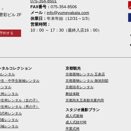
075-354-8501
FAX番号
075-354-8506
店
メール
info@yumeyakata.com
 豊彩ビル 2F
休業日
年末年始（12/31～1/3）
営業時間
10：00 ～ 17：30（最終入店16：00）
予約する
ンタルコレクション
京都観光
袖レンタル
京都着物レンタル 五条店
学生・中学生振袖レンタル
京都着物レンタル 御池別邸
レンタル
京都浴衣レンタル
生袴レンタル
舞妓体験
学生袴レンタル（女の子）
京都烏丸五条観光案内所
学生袴レンタル（男の子）
スタジオ撮影プラン
園式袴レンタル
成人式振袖
問着レンタル
成人式紋付袴
留袖レンタル
卒業式袴