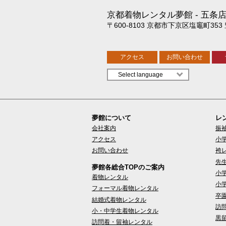
京都着物レンタル夢館
五条
〒600-8103 京都市下京区塩竈町353
アクセス
お問い合わせ
夢館について
レ
会社案内
振
アクセス
小
お問い合わせ
袴
先
夢館各総合TOPのご案内
小
着物レンタル
小
フォーマル着物レンタル
卒
結婚式着物レンタル
訪
小・中学生着物レンタル
黒
訪問着・留袖レンタル