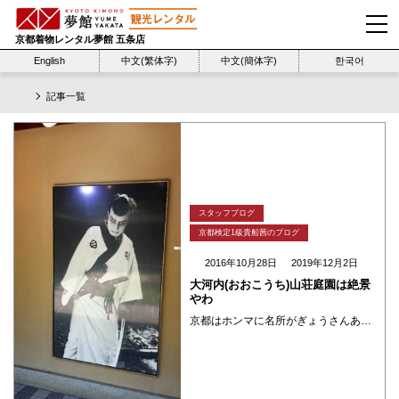
京都着物レンタル夢館 五条店
English
中文(繁体字)
中文(簡体字)
한국어
記事一覧
スタッフブログ
京都検定1級貴船茜のブログ
2016年10月28日
2019年12月2日
大河内(おおこうち)山荘庭園は絶景
やわ
京都はホンマに名所がぎょうさんある。 京都の人が知らはらへんとこで、ええとこもぎょうさんある。 嵯峨小倉山の「大河内山荘庭園」は行かはったことありますか？ 昭和の映画、時代劇大スター 「大河内伝次郎(おおこうちでんじろう ・・・