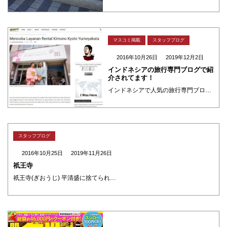
マスコミ掲載
スタッフブログ
2016年10月26日
2019年12月2日
インドネシアの旅行専門ブログで紹
介されてます！
インドネシアで人気の旅行専門ブロガーFARCHAN NOOR RACHMANさん 「京都着物レンタルショップ夢館で着物体験いかがですか」という記事で紹介して頂きました。 カップルでお越し頂き、お二人ともシンプルな柄のお着 ・・・
スタッフブログ
2016年10月25日
2019年11月26日
祇王寺
祇王寺(ぎおうじ) 平清盛に捨てられた白拍子ゆかりの寺。 お庭の緑色の苔の上に 黄色や真赤な落葉が敷詰められます。 庵も紅葉に包まれてもの悲しい 雰囲気がただよう寺です。 【拝観時間】9:00～17：00（受付終了16： ・・・