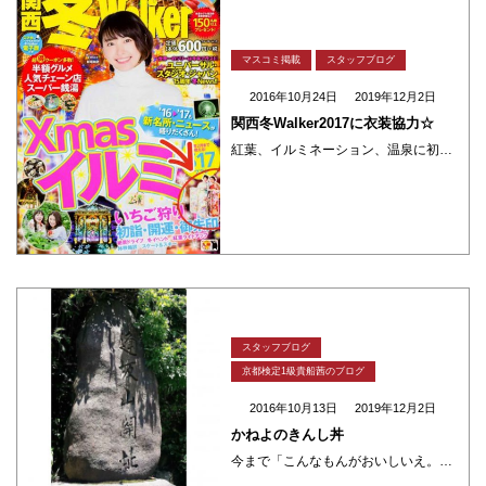
マスコミ掲載
スタッフブログ
2016年10月24日
2019年12月2日
関西冬Walker2017に衣装協力☆
紅葉、イルミネーション、温泉に初詣！ 秋冬のレジャー情報が盛り沢山の「関西冬Walker2017」に夢館が衣装協力しています♪ 表紙はドラマ『逃げるは恥だが役に立つ』が好調の新垣結衣さん！書店でも目を引く可愛らしさです( ・・・
スタッフブログ
京都検定1級貴船茜のブログ
2016年10月13日
2019年12月2日
かねよのきんし丼
今まで「こんなもんがおいしいえ。食べてみはったら？」と 京都のおいしいもんを皆さんにご紹介してきました。 今日は鰻(うなぎ)です。 「かねよ」さんは、京都と大津の県境にお店をかまえたはります。 昔は「逢坂(おおさか)の関 ・・・