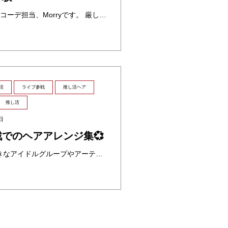
こんにちは。9月のスタッフコーデ担当、Morryです。 厳しい夏がようやく過ぎ、青空の下に広がる心地よい秋の風を感じる季節となりました。秋はファッション好きにとって、特にワクワクするシーズンですよね。 さて、皆さんは「歌 ・・・
活
ライブ参戦
推し活ヘア
推し活
日
でのヘアアレンジ集💞
こんにちは！みなさんは好きなアイドルグループやアーティスト、「推し」などはいますか？今回は推し活、ライブ参戦など様々なイベント行事ですると可愛いヘアアレンジを一部ご紹介します✨ ヘアアレンジ特集 ①ハートヘアのハーフツイ ・・・