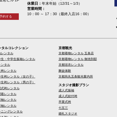
休業日
年末年始（12/31～1/3）
営業時間
10：00 ～ 17：30（最終入店16：00）
予約する
ンタルコレクション
京都観光
袖レンタル
京都着物レンタル 五条店
学生・中学生振袖レンタル
京都着物レンタル 御池別邸
レンタル
京都浴衣レンタル
生袴レンタル
舞妓体験
学生袴レンタル（女の子）
京都烏丸五条観光案内所
学生袴レンタル（男の子）
スタジオ撮影プラン
園式袴レンタル
成人式振袖
問着レンタル
成人式紋付袴
留袖レンタル
卒業式袴
留袖レンタル
七五三
ーニングレンタル
婚礼スタジオ