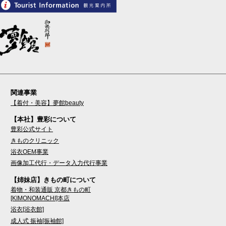
関連事業
【着付・美容】夢館beauty
【本社】豊彩について
豊彩公式サイト
きものクリニック
浴衣OEM事業
画像加工代行・データ入力代行事業
【姉妹店】きもの町について
着物・和装通販 京都きもの町
[KIMONOMACHI]本店
浴衣[浴衣館]
成人式 振袖[振袖館]