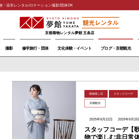
物・浴衣レンタル/ロケーション撮影/団体OK
京都着物レンタル夢館 五条店
撮影
修学旅行・団体
文化体験・イベント
ブログ・京都観光
着物推し活
スタッフコーデ
京都観光
2025年9月22日
2025年9月25
スタッフコーデ【
物で楽しむ非日常