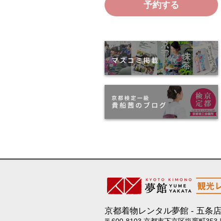
予約する
京都着物レンタル夢館
五条
〒600-8103 京都市下京区塩竈町353