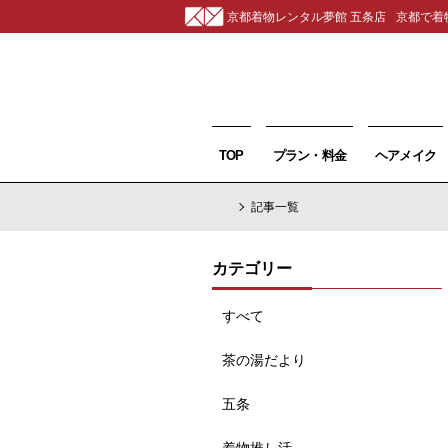
京都着物レンタル夢館 五条店
京都で着
TOP
プラン・料金
ヘアメイク
記事一覧
カテゴリー
すべて
茶の湯だより
五条