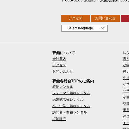
アクセス
お問い合わせ
夢館について
レ
会社案内
振
アクセス
小
お問い合わせ
袴
先
夢館各総合TOPのご案内
小
着物レンタル
小
フォーマル着物レンタル
卒
結婚式着物レンタル
訪
小・中学生着物レンタル
黒
訪問着・留袖レンタル
色
振袖販売
モ