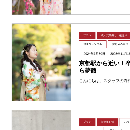
プラン
成人式前撮り・後撮り
袴単品レンタル
持ち込み着付
2024年1月30日
2025年11月1
京都駅から近い！
ら夢館
プラン
着物推し活
バウ