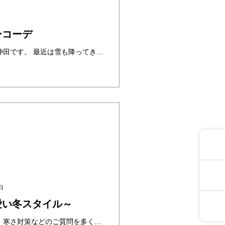
日
ーコーデ
こんにちは！ヘアスタッフ仲田です。 最近は雪も降ってきてとっても寒くなりましたね 今回はライブやイベントに行く際おすすめの推しカラーコーデを紹介します♡ 推しカラー別！着物コーデ 推しカラーとは、推しをイメージする色のこ ・・・
日
愛い冬スタイル～
夢館ヘアスタッフ佐藤です。寒さ対策などのご質問を多くいただく事もあり、着物姿の防寒について考えてみようと思います。 着物は肌着、長襦袢、着物、帯と意外と沢山着てることもあり、胴回りは以外と温かいのですが、手首、足首、首元 ・・・