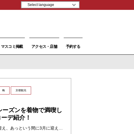
マスコミ掲載
アクセス・店舗
予約する
梅
京都観光
日
梅シーズンを着物で満喫し
コーデ紹介！
乙巳（きのとみ）の年を迎え、あっという間に3月に迎えましたこの頃。皆様はいかがお過ごしでしょうか。 ひときわ寒かった年末年始でしたが、最近は晩冬になったお陰か極まった寒さも少しずつ和らいている感じです。 そして、3月に ・・・