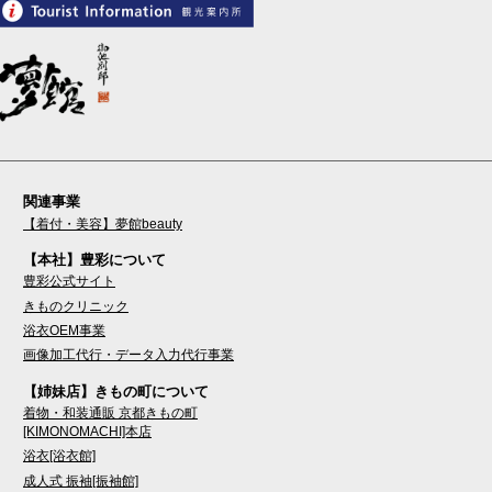
関連事業
【着付・美容】夢館beauty
【本社】豊彩について
豊彩公式サイト
きものクリニック
浴衣OEM事業
画像加工代行・データ入力代行事業
【姉妹店】きもの町について
着物・和装通販 京都きもの町
[KIMONOMACHI]本店
浴衣[浴衣館]
成人式 振袖[振袖館]