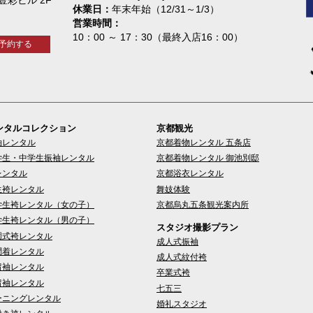
休業日
年末年始（12/31～1/3）
営業時間
10：00 ～ 17：30（最終入店16：00）
予約する
ンタルコレクション
京都観光
袖レンタル
京都着物レンタル 五条店
学生・中学生振袖レンタル
京都着物レンタル 御池別邸
レンタル
京都浴衣レンタル
生袴レンタル
舞妓体験
学生袴レンタル（女の子）
京都烏丸五条観光案内所
学生袴レンタル（男の子）
スタジオ撮影プラン
園式袴レンタル
成人式振袖
問着レンタル
成人式紋付袴
留袖レンタル
卒業式袴
留袖レンタル
七五三
ーニングレンタル
婚礼スタジオ