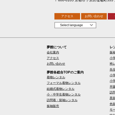
アクセス
お問い合わせ
夢館について
レ
会社案内
振
アクセス
小
お問い合わせ
袴
先
夢館各総合TOPのご案内
小
着物レンタル
小
フォーマル着物レンタル
卒
結婚式着物レンタル
訪
小・中学生着物レンタル
黒
訪問着・留袖レンタル
色
振袖販売
モ