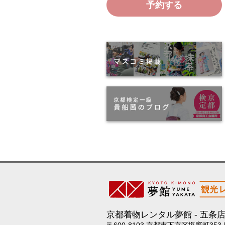
予約する
京都着物レンタル夢館
五条
〒600-8103 京都市下京区塩竈町353