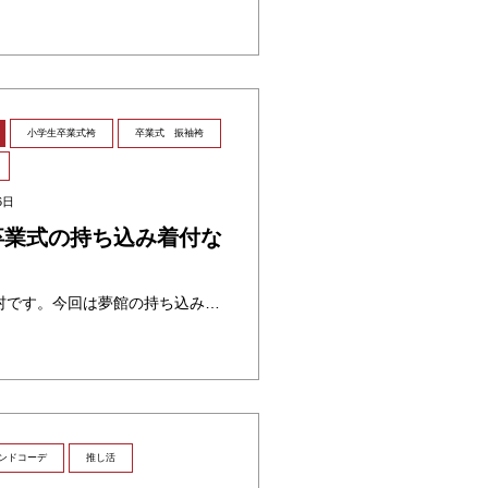
小学生卒業式袴
卒業式 振袖袴
6日
卒業式の持ち込み着付な
こんにちは。スタッフの寺村です。今回は夢館の持ち込み着付けについてご紹介します🌸 夢館が選ばれる理由 ①熟練上級着付師が多数常勤！ お客様の大切なお着物ですので、厳しい試験をクリアした熟練の着付け師がお着付けさせていただ ・・・
ンドコーデ
推し活