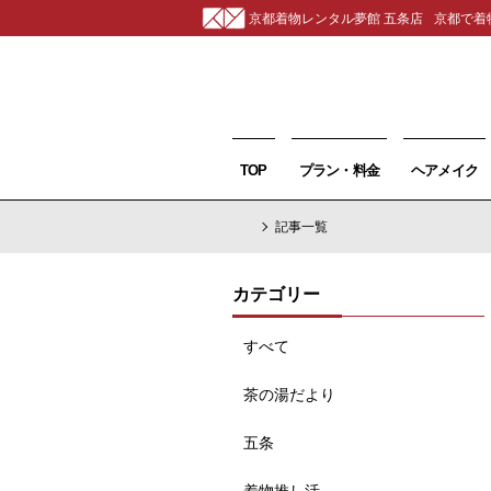
京都着物レンタル夢館 五条店
京都で着
TOP
プラン・料金
ヘアメイク
記事一覧
カテゴリー
すべて
茶の湯だより
五条