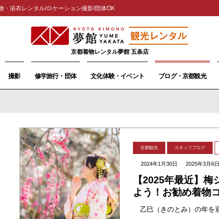
物・浴衣レンタル/ロケーション撮影/団体OK
京都着物レンタル夢館 五条店
撮影
修学旅行・団体
文化体験・イベント
ブログ・京都観光
京都観光
スタッフブログ
2024年1月30日
2025年3月6
【2025年最近】
よう！お勧め着物