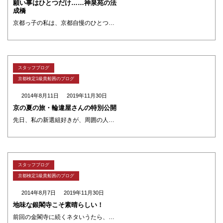
願い事はひとつだけ……神泉苑の法
成橋
京都っ子の私は、京都自慢のひとつとして 水を自慢することがある。 なんで？ 琵琶湖の水やん！ って思うかもしれませんが、 驚くことに京都盆地の下は巨大な水瓶のようになっていて、 琵琶湖と同じくらいの水量があるらしい。 そ ・・・
スタッフブログ
京都検定1級貴船茜のブログ
2014年8月11日
2019年11月30日
京の夏の旅・輪違屋さんの特別公開
先日、私の新選組好きが、周囲の人にバレてしまった。(笑) ちょっと、ひいた人もやはったかもしれへん(笑) 激動の幕末を風のように駆け抜けた若者達。 日々、死と隣り合わせやった彼らの心を包んだのは花街の女やった。 島原の置 ・・・
スタッフブログ
京都検定1級貴船茜のブログ
2014年8月7日
2019年11月30日
地味な銀閣寺こそ素晴らしい！
前回の金閣寺に続くネタいうたら、やっぱりここ、銀閣寺！ 1482年に8代将軍足利義政が建てはった東山山荘が、亡くならはってから禅寺になった。 (歴史の教科書で習ったはると思うので、というよりこれ以上語りだすと私が止まらな ・・・