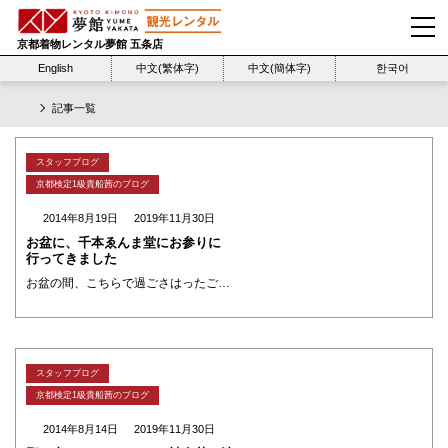
京都着物レンタル夢館 五条店
English
中文(繁体字)
中文(簡体字)
한국어
記事一覧
スタッフブログ
京都検定1級貴船茜のブログ
2014年8月19日
2019年11月30日
お盆に、千本ゑんま堂にお参りに
行ってきました
お盆の間、こちらで過ごさはったご先祖さんの霊も、送り火によって、 また、あの世へ帰っていかはった。 今年は、雨やったし、送り火もテレビで見た。 その代わりというか、送り火の前日に、千本ゑんま堂に行ってきた。 この辺りは、 ・・・
スタッフブログ
京都検定1級貴船茜のブログ
2014年8月14日
2019年11月30日