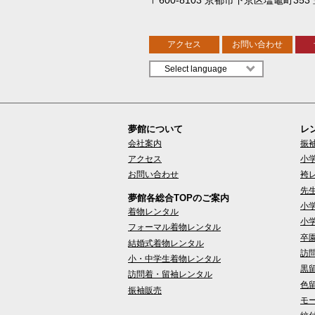
アクセス
お問い合わせ
夢館について
レ
会社案内
振
アクセス
小
お問い合わせ
袴
先
夢館各総合TOPのご案内
小
着物レンタル
小
フォーマル着物レンタル
卒
結婚式着物レンタル
訪
小・中学生着物レンタル
黒
訪問着・留袖レンタル
色
振袖販売
モ