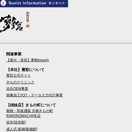
関連事業
【着付・美容】夢館beauty
【本社】豊彩について
豊彩公式サイト
きものクリニック
浴衣OEM事業
画像加工代行・データ入力代行事業
【姉妹店】きもの町について
着物・和装通販 京都きもの町
[KIMONOMACHI]本店
浴衣[浴衣館]
成人式 振袖[振袖館]