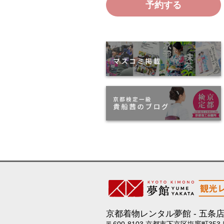
予約する
京都着物レンタル夢館
五条
〒600-8103 京都市下京区塩竈町353