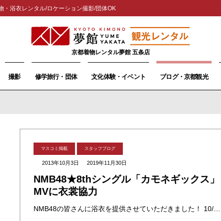
物・浴衣レンタル/ロケーション撮影/団体OK
京都着物レンタル夢館 五条店
撮影
修学旅行・団体
文化体験・イベント
ブログ・京都観光
マスコミ掲載
スタッフブログ
2013年10月3日
2019年11月30日
NMB48★8thシングル「カモネギックス」
MVに衣裳協力
NMB48の皆さんに浴衣を提供させていただきました！ 10/2発売の8thシングル「カモネギックス」のＭＶで花火を見上げるお祭りのシーンで着用されています。 MVの撮影ロケでは、夢館のスタッフも着付でお手伝いしました！一 ・・・