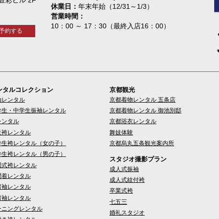
休業日
年末年始（12/31～1/3）
営業時間
10：00 ～ 17：30（最終入店16：00）
予約する
ンタルコレクション
京都観光
袖レンタル
京都着物レンタル 五条店
学生・中学生振袖レンタル
京都着物レンタル 御池別邸
レンタル
京都浴衣レンタル
生袴レンタル
舞妓体験
学生袴レンタル（女の子）
京都烏丸五条観光案内所
学生袴レンタル（男の子）
スタジオ撮影プラン
園式袴レンタル
成人式振袖
問着レンタル
成人式紋付袴
留袖レンタル
卒業式袴
留袖レンタル
七五三
ーニングレンタル
婚礼スタジオ