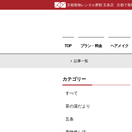
京都着物レンタル夢館 五条店
京都で着
TOP
プラン・料金
ヘアメイク
記事一覧
カテゴリー
すべて
茶の湯だより
五条