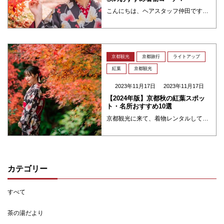
こんにちは、ヘアスタッフ仲田です。 葉っぱも色付き初めて気温も寒くなりましたね^^♪ 今回は秋におすすめの着物コーデを紹介します！！ 今年の秋トレンドカラー 今年の秋トレンドカラーはレッド、ダスティーピンク、ブラウン、グ ・・・
京都観光
京都旅行
ライトアップ
紅葉
京都観光
2023年11月17日
2023年11月17日
【2024年版】京都秋の紅葉スポッ
ト・名所おすすめ10選
京都観光に来て、着物レンタルして、紅葉を見るのにはどこにに行ったらいいのかと悩んでいる方が多いと思います、今回は、夢館五条店より交通機関で30分以内で行ける京都市内の人気のスポットをご紹介したいと思います。 清水寺（東山 ・・・
カテゴリー
すべて
茶の湯だより