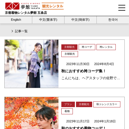
京都着物レンタル夢館 五条店
English
中文(繁体字)
中文(簡体字)
한국어
記事一覧
京都観光
袴コーデ
袴レンタル
京都観光
2023年11月30日
2024年8月4日
秋におすすめ袴コーデ集！
こんにちは、ヘアスタッフの佐野です。今年の秋は紅葉で綺麗な京都を袴で観光してみましょう♪袴のおすすめコーディネートをご紹介いたします☺ 袴って？ 袴とは洋服でいうズボンにあたります。ロングスカートのような形状をしており、 ・・・
プラン
京都観光
秋トレンドカラー
着物
2023年11月17日
2024年1月18日
秋のおすすめ着物コーデ！