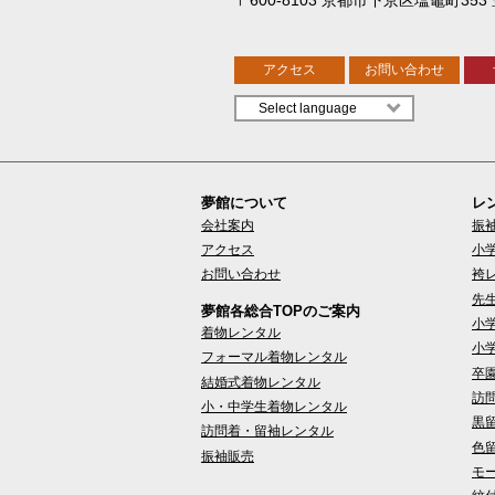
アクセス
お問い合わせ
夢館について
レ
会社案内
振
アクセス
小
お問い合わせ
袴
先
夢館各総合TOPのご案内
小
着物レンタル
小
フォーマル着物レンタル
卒
結婚式着物レンタル
訪
小・中学生着物レンタル
黒
訪問着・留袖レンタル
色
振袖販売
モ