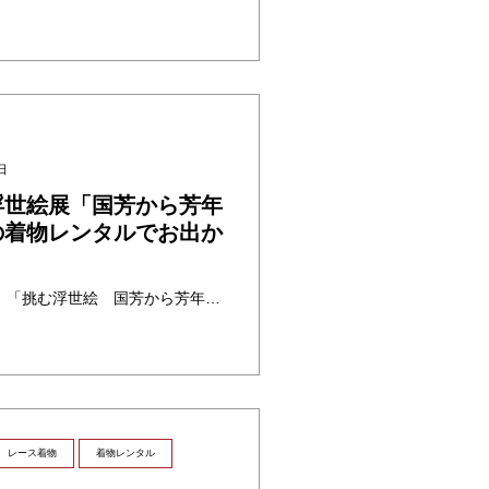
日
浮世絵展「国芳から芳年
の着物レンタルでお出か
京都文化博物館では現在、「挑む浮世絵 国芳から芳年へ」という浮世絵展が4月10日まで開催されています。せっかくなので春は、京都を代表する洋建築×浮世絵の素敵な組み合わせの展覧会にお出かけに行きませんか？浮世絵の色調を参 ・・・
レース着物
着物レンタル