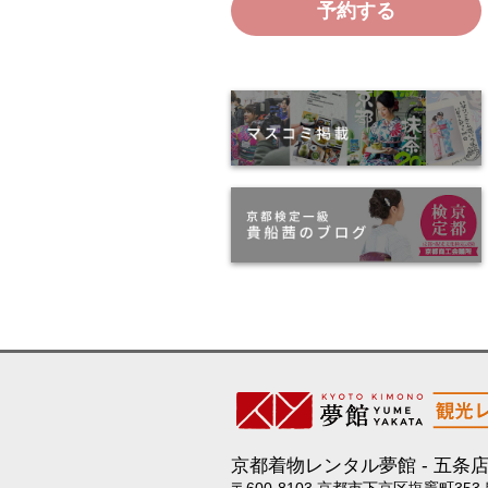
予約する
京都着物レンタル夢館
五条
〒600-8103 京都市下京区塩竈町353