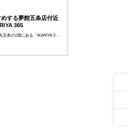
日
すめする夢館五条店付近
YA 365
京王プレリアホテル 京都烏丸五条の1階にある「IKARIYA 365」に行ってきましたので、ご紹介いたします！