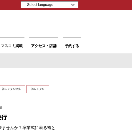
マスコミ掲載
アクセス・店舗
予約する
袴レンタル観光
袴レンタル
日
旅行
京都で袴スタイルで観光に来ませんか？卒業式に着る袴とは違って、カジュアルな着物に袴を合わせたスタイルになりますので、卒業式の袴よりお手頃な価格でお楽しみいただけますよ！