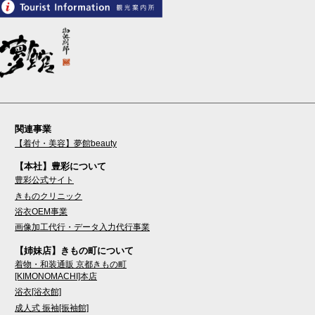
関連事業
【着付・美容】夢館beauty
【本社】豊彩について
豊彩公式サイト
きものクリニック
浴衣OEM事業
画像加工代行・データ入力代行事業
【姉妹店】きもの町について
着物・和装通販 京都きもの町
[KIMONOMACHI]本店
浴衣[浴衣館]
成人式 振袖[振袖館]