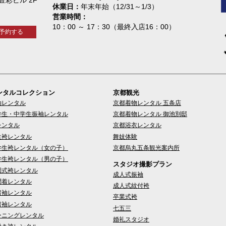
休業日
年末年始（12/31～1/3）
営業時間
10：00 ～ 17：30（最終入店16：00）
予約する
ンタルコレクション
京都観光
袖レンタル
京都着物レンタル 五条店
学生・中学生振袖レンタル
京都着物レンタル 御池別邸
レンタル
京都浴衣レンタル
生袴レンタル
舞妓体験
学生袴レンタル（女の子）
京都烏丸五条観光案内所
学生袴レンタル（男の子）
スタジオ撮影プラン
園式袴レンタル
成人式振袖
問着レンタル
成人式紋付袴
留袖レンタル
卒業式袴
留袖レンタル
七五三
ーニングレンタル
婚礼スタジオ