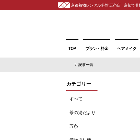
京都着物レンタル夢館 五条店
京都で着
TOP
プラン・料金
ヘアメイク
記事一覧
カテゴリー
すべて
茶の湯だより
五条