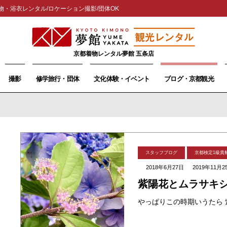
物・浴衣レンタル/ロケーション撮影/団体OK
京都着物レンタル夢館 五条店
撮影
修学旅行・団体
文化体験・イベント
ブログ・京都観光
スタッフブログ
京都検定1級貴
2018年6月27日
2019年11月2
紫陽花とムラサキ