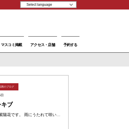
マスコミ掲載
アクセス・店舗
予約する
船茜のブログ
5日
シキブ
やっぱりこの時期いうたら 紫陽花です。 雨にうたれて咲いてる愛らしい姿は 梅雨の季節を楽しうさせてくれます。 紫陽花という文字からわかるように 紫色をまず思い浮かべます。 凛とした落ち着きある紫色は 京都人の大好きな色で ・・・