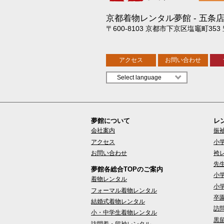
京都着物レンタル夢館
五条
〒600-8103 京都市下京区塩竈町353
アクセス
お問い合わせ
夢館について
レ
会社案内
振
アクセス
小
お問い合わせ
袴
先
夢館各総合TOPのご案内
小
着物レンタル
小
フォーマル着物レンタル
卒
結婚式着物レンタル
訪
小・中学生着物レンタル
黒
訪問着・留袖レンタル