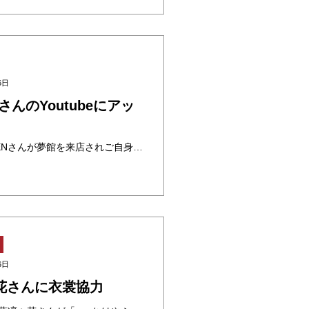
6日
さんのYoutubeにアッ
4月22日台湾のブロガーEVENさんが夢館を来店されご自身のYoutube、Instagram、Facebookにアップして下さいました。 EVENさんはお母様とご来店されプレミアムプランの花柄がかわいくゴージャスな振袖 ・・・
6日
花さんに衣裳協力