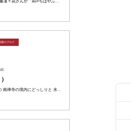
元NMB48で今タレントの須藤凜々花さんが「au×ちはやふる 応援キャンペーン リアル脱出ゲーム『新設かるた部廃部の危機からの脱出』オープニングイベントのため衣裳協力させていただきました。 au×ちはやふるのイベントあり ・・・
船茜のブログ
6日
く）
紅葉、青もみじでおなじみの 南禅寺の境内にどっしりと 水路閣が構えています。 明治時代に琵琶湖の水を京都に 引きこまはった琵琶湖疏水の 分線を通すために建てられました。 恐れ多いお寺の境内に そんな西洋式の建物なんぞ！ ・・・