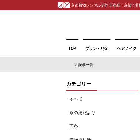
京都着物レンタル夢館 五条店
京都で着
TOP
プラン・料金
ヘアメイク
記事一覧
カテゴリー
すべて
茶の湯だより
五条