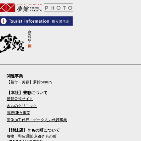
関連事業
【着付・美容】夢館beauty
【本社】豊彩について
豊彩公式サイト
きものクリニック
浴衣OEM事業
画像加工代行・データ入力代行事業
【姉妹店】きもの町について
着物・和装通販 京都きもの町