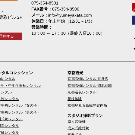
075-354-8501
FAX番号
075-354-8506
店
メール
info@yumeyakata.com
 豊彩ビル 2F
休業日
年末年始（12/31～1/3）
営業時間
10：00 ～ 17：30（最終入店16：00）
予約する
ンタルコレクション
京都観光
袖レンタル
京都着物レンタル 五条店
学生・中学生振袖レンタル
京都着物レンタル 御池別邸
レンタル
京都浴衣レンタル
生袴レンタル
舞妓体験
学生袴レンタル（女の子）
京都烏丸五条観光案内所
学生袴レンタル（男の子）
スタジオ撮影プラン
園式袴レンタル
成人式振袖
問着レンタル
成人式紋付袴
留袖レンタル
卒業式袴