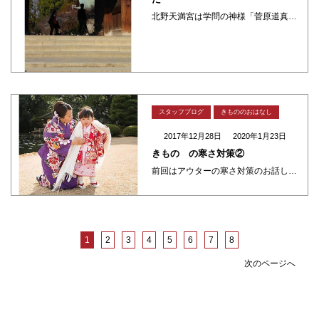
北野天満宮は学問の神様「菅原道真公」をお祀りしたはる神社です。 小さい頃から受験が近づくとひたすら拝みにいきました。 全国の天満宮の総本社で学問といえばこちらです。 境内は神様のお使いの牛さんの像がたくさんあります。 昔 ・・・
スタッフブログ
きもののおはなし
2017年12月28日
2020年1月23日
きもの の寒さ対策②
前回はアウターの寒さ対策のお話しでした 今回はインナーのお話しをさせて下さい レンタルで来られるお客様のほとんどが薄手の暖かインナー（下着）上下を着て来られます 薄くて暖かく、便利ですよね 黒を着られている方が多いのです ・・・
1
2
3
4
5
6
7
8
次のページへ