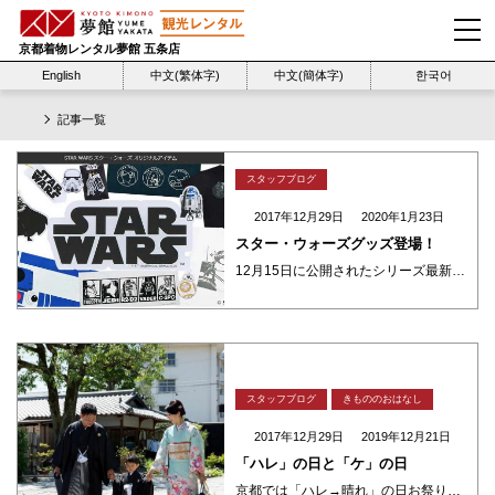
京都着物レンタル夢館 五条店
English
中文(繁体字)
中文(簡体字)
한국어
記事一覧
スタッフブログ
2017年12月29日
2020年1月23日
スター・ウォーズグッズ登場！
12月15日に公開されたシリーズ最新作「スター・ウォーズ／最後のジェダイ」も話題沸騰！ 姉妹店の京都きもの町より4つのオリジナルグッズが登場しました☆☆ もちろん夢館でも販売しておりますので、着物のコーデにもすぐにご使用 ・・・
スタッフブログ
きもののおはなし
2017年12月29日
2019年12月21日
「ハレ」の日と「ケ」の日
京都では「ハレ→晴れ」の日お祭りや年中行事などの非日常と 「ケ→普段の生活」の日と呼んで日常と非日常を使い分けていました 「ハレ」の日には晴れ着を着て神聖な食べ物（お餅や赤飯）を食べたり して特別な日である事を楽し ・・・