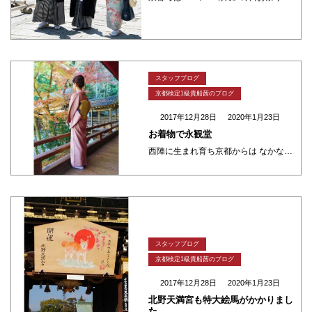
スタッフブログ
京都検定1級貴船茜のブログ
2017年12月28日
2020年1月23日
お着物で永観堂
西陣に生まれ育ち京都からは なかなか出られへん私です。 そやけど飽きひん町です。 京都は「山紫水明の地」やと言われています。 東山三十六峰の山々、鴨川の美しい流れ。 風光明媚なこの地に人々は魅了されてきました。 私はお着 ・・・
スタッフブログ
京都検定1級貴船茜のブログ
2017年12月28日
2020年1月23日
北野天満宮も特大絵馬がかかりまし
た