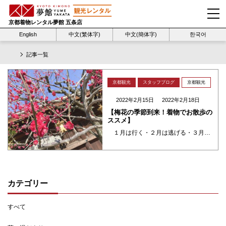
京都着物レンタル夢館 五条店
English
中文(繁体字)
中文(簡体字)
한국어
記事一覧
京都観光
スタッフブログ
京都観光
2022年2月15日
2022年2月18日
【梅花の季節到来！着物でお散歩の
ススメ】
１月は行く・２月は逃げる・３月は去る！と言わはりますが、お正月からあっという間に恵方巻のコマーシャル…言うてる間にお雛さんが登場しはります。ほんまに早いものです。節分は季節を分ける時期で春の合図になります。そのスタート ・・・
カテゴリー
すべて