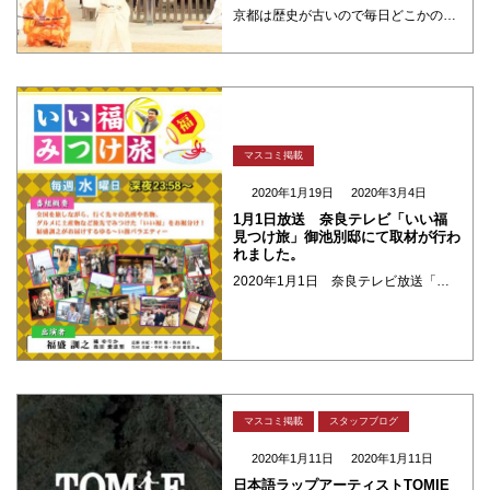
京都は歴史が古いので毎日どこかの社寺で行事をしたはります。 歴史が大好きな私は行事を見るのが大好きです。そんな1月の行事の1つに先日、初詣にいった上賀茂神社の「武射神事 （むしゃしんじ） 」があります。澄み切った境内で1 ・・・
マスコミ掲載
2020年1月19日
2020年3月4日
1月1日放送 奈良テレビ「いい福
見つけ旅」御池別邸にて取材が行わ
れました。
2020年1月1日 奈良テレビ放送「いい福見つけ旅 お正月スペシャル」の撮影が、某日、御池別邸店にて行われました！ 「いい福見つけ旅」は、全国を旅しながら、行く先々の名所や名物、グルメに土産など旅先でみつけた「いい福」を ・・・
マスコミ掲載
スタッフブログ
2020年1月11日
2020年1月11日
日本語ラップアーティストTOMIE