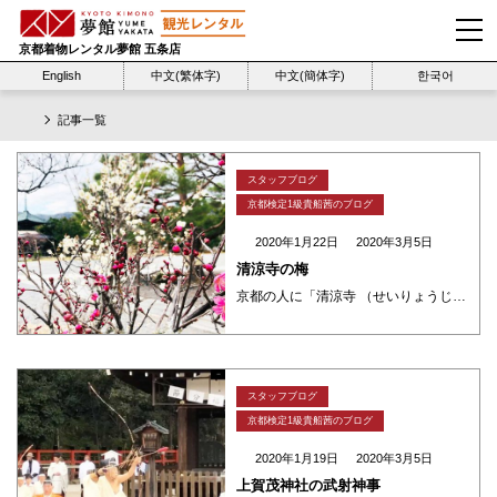
京都着物レンタル夢館 五条店
English
中文(繁体字)
中文(簡体字)
한국어
記事一覧
スタッフブログ
京都検定1級貴船茜のブログ
2020年1月22日
2020年3月5日
清涼寺の梅
京都の人に「清涼寺 （せいりょうじ） はどこですか？」と聞いたら「嵯峨釈迦堂（さがしゃかどう）のことやなぁ。」と言わはります。嵯峨にある釈迦堂として昔から親しまれているお寺です。 お寺になる以前は「源氏物語」で有名な「光 ・・・
スタッフブログ
京都検定1級貴船茜のブログ
2020年1月19日
2020年3月5日
上賀茂神社の武射神事