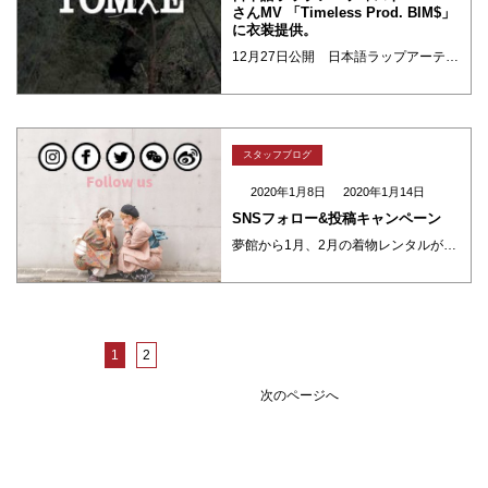
さんMV 「Timeless Prod. BIM$」
に衣装提供。
12月27日公開 日本語ラップアーティストのTOMIEさんのミュージックビデオ「Timeless Prod. BIM$」に女性のモデルさんが着用しておりますお着物の衣装提供させて頂きました。 衣装提供させていただきました ・・・
スタッフブログ
2020年1月8日
2020年1月14日
SNSフォロー&投稿キャンペーン
夢館から1月、2月の着物レンタルがもっとお得になるキャンペーンをご用意しました！ 期間は2020年1月15日～2020年2月15日 1.夢館のSNSをフォローで着物レンタル10%オフ 夢館の人気SNS 【instagra ・・・
1
2
次のページへ