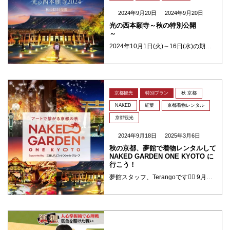
2024年9月20日
2024年9月20日
光の西本願寺～秋の特別公開
～
2024年10月1日(火)～16日(水)の期間限定で西本願寺で通常非公開の「京都三名閣」国宝・飛雲閣を特別ライトアップします！ ぜひ着物を着てイベントに参加しましょう～ 光の西本願寺～秋の特別公開～ 世界遺産登録30周年 ・・・
京都観光
特別プラン
秋 京都
NAKED
紅葉
京都着物レンタル
京都観光
2024年9月18日
2025年3月6日
秋の京都、夢館で着物レンタルして
NAKED GARDEN ONE KYOTO に
行こう！
夢館スタッフ、Terangoです🙂‍↕️ 9月中旬に差し掛かっていますがまだまだ暑い日が続きますね…とか言ってると 気づいたらあっという間に冬になっているという、ここ数年“秋”という季節がどこかにいってしまっ ・・・