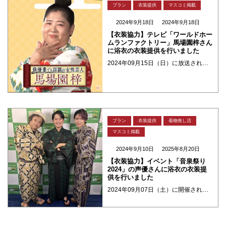
プラン
衣装提供
マスコミ掲載
2024年9月18日
2024年9月18日
【衣装協力】テレビ「ワールドホー
ムランファクトリー」馬場園梓さん
に浴衣の衣装提供を行いました
2024年09月15日（日）に放送されました「ワールドホームランファクトリー」にて出演された馬場園梓さんに夢館が浴衣の衣装提供を行いました。 ご着用いただいたのは夢館オリジナル浴衣ー白地牡丹 淡いアイボリーの地に、大輪の ・・・
プラン
衣装提供
着物推し活
マスコミ掲載
2024年9月10日
2025年8月20日
【衣装協力】イベント「音泉祭り
2024」の声優さんに浴衣の衣装提
供を行いました
2024年09月07日（土）に開催されました「音泉祭り2024～アニラジといえば、音泉だね！～」にて出演された下野紘さん、檜山修之さん、天津飯大郎さん、川島零士さん、浅野真澄さん、和泉風花さん、礒部花凜さん、鈴木愛奈さん ・・・