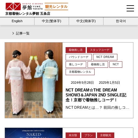
京都着物レンタル夢館 五条店
English
中文(繁体字)
中文(簡体字)
한국어
記事一覧
着物推し活
スタッフコーデ
バウンドコーデ
NCT DREAM
推しコーデ
着物推し活
NCT
京都着物レンタル
2024年9月28日
2025年1月5日
NCT DREAM☆THE DREAM
SHOW3＆JAPAN 2ND SINGLE記
念！京都で着物推しコーデ！
NCT DREAMとは…？ 前回の推しコーデの振り返り 前回のブログでは、スタッフTerangoちゃんとNCT127単独コンサート記念に着物推しコーデ姿で雨の日の嵐山の渡月橋にて遂行しました。ずっ～と曇りと雨 ・・・
未分類
プラン
京都観光