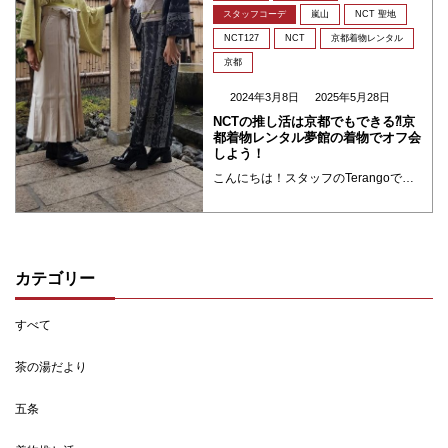
スタッフコーデ
嵐山
NCT 聖地
NCT127
NCT
京都着物レンタル
京都
2024年3月8日
2025年5月28日
NCTの推し活は京都でもできる⁈京
都着物レンタル夢館の着物でオフ会
しよう！
こんにちは！スタッフのTerangoです。 この夢館ブログでは 様々な推しコーデブログを掲載しているのですがなんといっても夢館はかわいい着物はもちろん、少々𝑵𝑬𝑶な(?)色柄のものまで様々な着物や小物をご用意しております ・・・
カテゴリー
すべて
茶の湯だより
五条