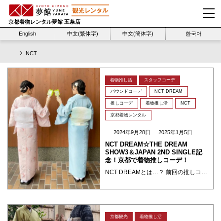
京都着物レンタル夢館 五条店
English
中文(繁体字)
中文(簡体字)
한국어
NCT
着物推し活
スタッフコーデ
バウンドコーデ
NCT DREAM
推しコーデ
着物推し活
NCT
京都着物レンタル
2024年9月28日
2025年1月5日
NCT DREAM☆THE DREAM
SHOW3＆JAPAN 2ND SINGLE記
念！京都で着物推しコーデ！
NCT DREAMとは…？ 前回の推しコーデの振り返り 前回のブログでは、スタッフTerangoちゃんとNCT127単独コンサート記念に着物推しコーデ姿で雨の日の嵐山の渡月橋にて遂行しました。ずっ～と曇りと雨 ・・・
京都観光
着物推し活