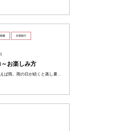
都夏
京都旅行
日
力～お楽しみ方
6月といえば梅雨。梅雨といえば雨。雨の日が続くと蒸し暑く、服や足元も雨で濡れるし苦手な季節だと思う方も多いのではないでしょうか。外出も億劫になりがちですが、そんな6月でしか経験出来ない京都の魅力をご紹介♡ 雨の日の京都の ・・・