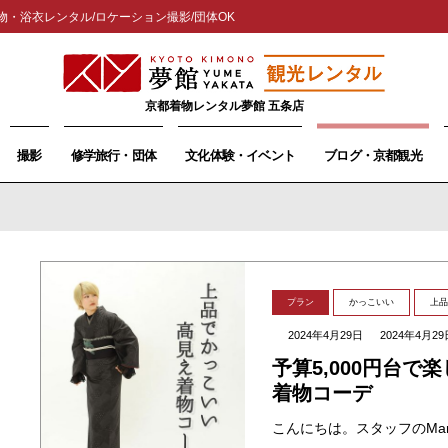
物・浴衣レンタル/ロケーション撮影/団体OK
京都着物レンタル夢館 五条店
撮影
修学旅行・団体
文化体験・イベント
ブログ・京都観光
プラン
かっこいい
上品
2024年4月29日
2024年4月29
予算5,000円台で
着物コーデ