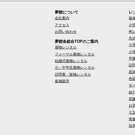
夢館について
レ
会社案内
振
アクセス
小
お問い合わせ
袴
先
夢館各総合TOPのご案内
小
着物レンタル
小
フォーマル着物レンタル
卒
結婚式着物レンタル
訪
小・中学生着物レンタル
黒
訪問着・留袖レンタル
色
振袖販売
モ
紋
花
お
七
喪
浴