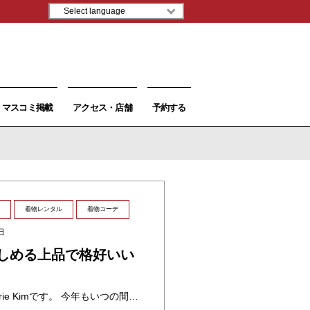
マスコミ掲載
アクセス・店舗
予約する
着物レンタル
着物コーデ
日
楽しめる上品で格好いい
こんにちは。スタッフのMarie Kimです。 今年もいつの間にか春の真ん中を過ぎ、初夏の始まりを告げるシーズンが近づいてきていますね。 今こそ、着物を存分楽しむことができる最適な時期ではないでしょうか。 インフレの影響 ・・・