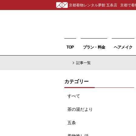
京都着物レンタル夢館 五条店
京都で着
TOP
プラン・料金
ヘアメイク
記事一覧
カテゴリー
すべて
茶の湯だより
五条