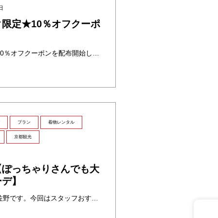
日
限定★10％オフクーポ
ゴールデンウイーク限定★10％オフクーポンを配布開始します！ GW期間で着物レンタルして京都観光をしませんか？
プラン
着物レンタル
京都観光
日
【ぽっちゃりさんでも大
ーデ】
こんにちはヘアスタッフの佐野です。今回はスタッフおすすめぽっちゃりさんにぜひ着てほしいコーディネートのご紹介です♪ サイズ展開 夢館では女性はS～4TWまで、男性は5S～5Lまでサイズ展開がございます。 スタッフコーデ ・・・