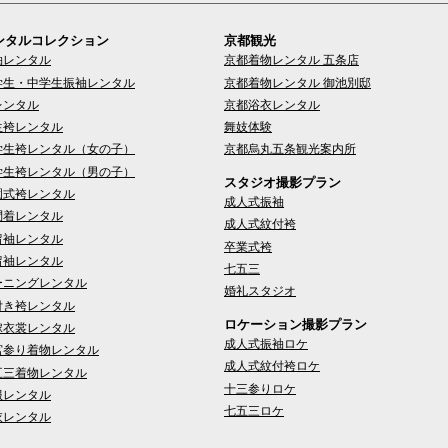
ンタルコレクション
京都観光
袖レンタル
京都着物レンタル 五条店
学生・中学生振袖レンタル
京都着物レンタル 御池別邸
レンタル
京都浴衣レンタル
生袴レンタル
舞妓体験
学生袴レンタル（女の子）
京都烏丸五条観光案内所
学生袴レンタル（男の子）
スタジオ撮影プラン
園式袴レンタル
成人式振袖
問着レンタル
成人式紋付袴
留袖レンタル
卒業式袴
留袖レンタル
七五三
ーニングレンタル
婚礼スタジオ
付き袴レンタル
ロケーション撮影プラン
嫁衣裳レンタル
成人式振袖ロケ
宮参り着物レンタル
成人式紋付袴ロケ
五三着物レンタル
十三参りロケ
服レンタル
七五三ロケ
衣レンタル