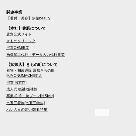
関連事業
【着付・美容】夢館beauty
【本社】豊彩について
豊彩公式サイト
きものクリニック
浴衣OEM事業
画像加工代行・データ入力代行事業
【姉妹店】きもの町について
着物・和装通販 京都きもの町
[KIMONOMACHI]本店
浴衣[浴衣館]
成人式 振袖[振袖館]
卒業式 袴・袴ブーツ[袴Style]
七五三着物[七五三特集]
ハレの日の装い[婚礼特集]