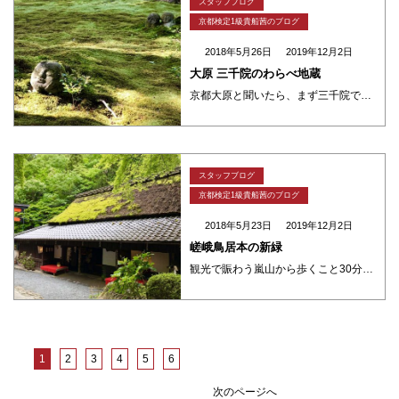
スタッフブログ
京都検定1級貴船茜のブログ
2018年5月26日
2019年12月2日
大原 三千院のわらべ地蔵
京都大原と聞いたら、まず三千院です。 創建は平安時代という歴史が古く また天皇さんと ゆかりがある格式高いお寺です。 こちらは紅葉の名所ですが、 今の時期は青もみじや苔が きれいです。特に本堂の ある有清園というお庭は ・・・
スタッフブログ
京都検定1級貴船茜のブログ
2018年5月23日
2019年12月2日
嵯峨鳥居本の新緑
観光で賑わう嵐山から歩くこと30分。 ひっそり静かな茅葺屋根の 町並みになってきます。 空気もヒンヤリしてきて 愛宕神社の一の鳥居が近づいてきます。 この辺りは「伝統的建造物群保存地区」として美しい風景が広がります。 特 ・・・
1
2
3
4
5
6
次のページへ