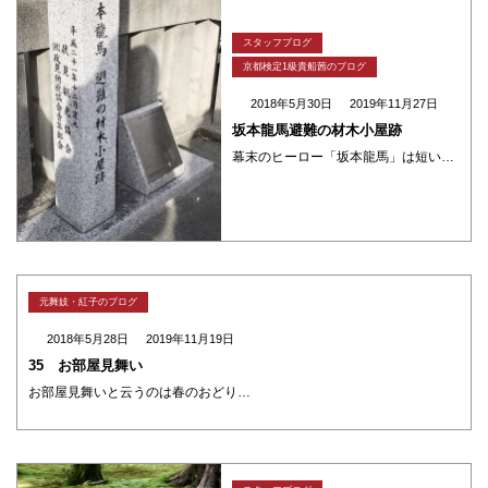
スタッフブログ
京都検定1級貴船茜のブログ
2018年5月30日
2019年11月27日
坂本龍馬避難の材木小屋跡
幕末のヒーロー「坂本龍馬」は短い生涯でしたが 「薩長同盟」という大きな仕事を成しとげました。 彼がいたからこそ新しい世の中がきたのです。 そんな彼は慶応2年（1866年） 1月伏見の寺田屋で幕吏に襲撃されて大ケガをしまし ・・・
元舞妓・紅子のブログ
2018年5月28日
2019年11月19日
35 お部屋見舞い
お部屋見舞いと云うのは春のおどりの時や踊りの舞台に主演した時に 頂いたり贈ったりするプレゼントみたいなものです お花だったりお菓子だったりご祝儀だったりします 同じ舞台に立つ出演者同士のやり取りは記憶に無いですけど 自分 ・・・