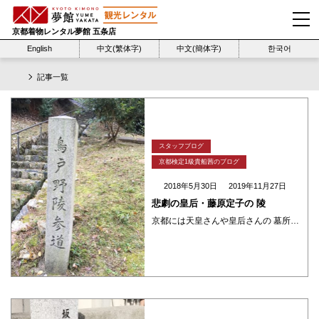
京都着物レンタル夢館 五条店
English
中文(繁体字)
中文(簡体字)
한국어
記事一覧
スタッフブログ
京都検定1級貴船茜のブログ
2018年5月30日
2019年11月27日
悲劇の皇后・藤原定子の 陵
京都には天皇さんや皇后さんの 墓所がたくさんあります。 正しくは御陵（ごりょう）とか 陵（みささぎ）といいます。 東山の山中のひっそりした地に 平安時代の一条天皇さんの皇后「藤原定子」の陵があります。 枕草子を書かはった ・・・