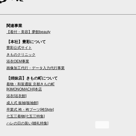
関連事業
【着付・美容】夢館beauty
【本社】豊彩について
豊彩公式サイト
きものクリニック
浴衣OEM事業
画像加工代行・データ入力代行事業
【姉妹店】きもの町について
着物・和装通販 京都きもの町
[KIMONOMACHI]本店
浴衣[浴衣館]
成人式 振袖[振袖館]
卒業式 袴・袴ブーツ[袴Style]
七五三着物[七五三特集]
ハレの日の装い[婚礼特集]