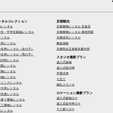
ンタルコレクション
京都観光
袖レンタル
京都着物レンタル 五条店
学生・中学生振袖レンタル
京都着物レンタル 御池別邸
レンタル
京都浴衣レンタル
生袴レンタル
舞妓体験
学生袴レンタル（女の子）
京都烏丸五条観光案内所
学生袴レンタル（男の子）
スタジオ撮影プラン
園式袴レンタル
成人式振袖
問着レンタル
成人式紋付袴
留袖レンタル
卒業式袴
留袖レンタル
七五三
ーニングレンタル
婚礼スタジオ
付き袴レンタル
ロケーション撮影プラン
嫁衣裳レンタル
成人式振袖ロケ
宮参り着物レンタル
成人式紋付袴ロケ
五三着物レンタル
十三参りロケ
服レンタル