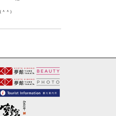
ね（＾＾）