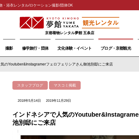
物・浴衣レンタル/ロケーション撮影/団体OK
京都着物レンタル夢館 五条店
撮影
修学旅行・団体
文化体験・イベント
ブログ・京都観光
のYoutuber&Instagramerフェロフェリシアさん御池別邸にご来店
スタッフブログ
マスコミ掲載
2018年5月14日
2019年11月29日
インドネシアで人気のYoutuber&Instagr
池別邸にご来店