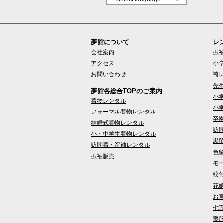
夢館について
レ
会社案内
振
アクセス
小
お問い合わせ
袴
先
夢館各総合TOPのご案内
小
着物レンタル
小
フォーマル着物レンタル
卒
結婚式着物レンタル
訪
小・中学生着物レンタル
黒
訪問着・留袖レンタル
色
振袖販売
モ
紋
花
お
七
喪