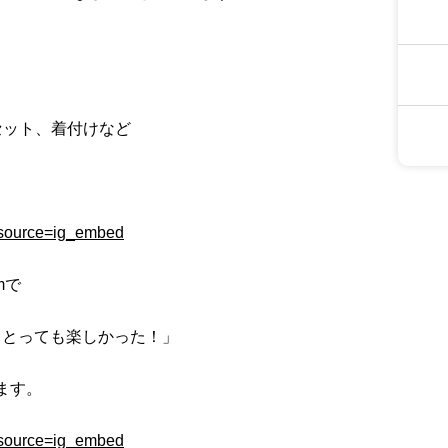
セット、着付けなど
。
m_source=ig_embed
mで
、とっても楽しかった！」
ます。
m_source=ig_embed