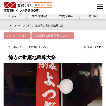
京都着物レンタル夢館 五条店
English
中文(繁体字)
中文(簡体字)
한국어
スタッフブログ
上徳寺の世継地蔵尊大祭
スタッフブログ
京都検定1級貴船茜のブログ
投稿者：
editor
2019年2月11日
2019年11月25日
上徳寺の世継地蔵尊大祭