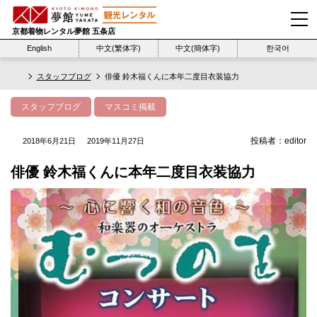
京都着物レンタル夢館 五条店
English
中文(繁体字)
中文(簡体字)
한국어
スタッフブログ
俳優 鈴木福くんに本年二度目衣装協力
スタッフブログ
マスコミ掲載
投稿者：
editor
2018年6月21日
2019年11月27日
俳優 鈴木福くんに本年二度目衣装協力