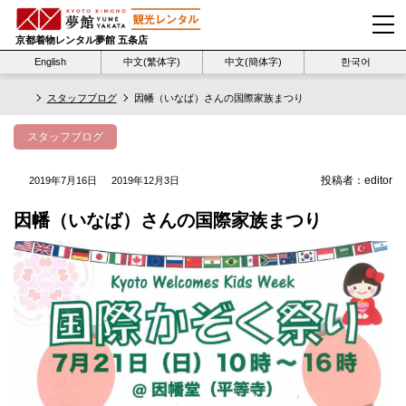
京都着物レンタル夢館 五条店
English
中文(繁体字)
中文(簡体字)
한국어
スタッフブログ
因幡（いなば）さんの国際家族まつり
スタッフブログ
投稿者：
editor
2019年7月16日
2019年12月3日
因幡（いなば）さんの国際家族まつり