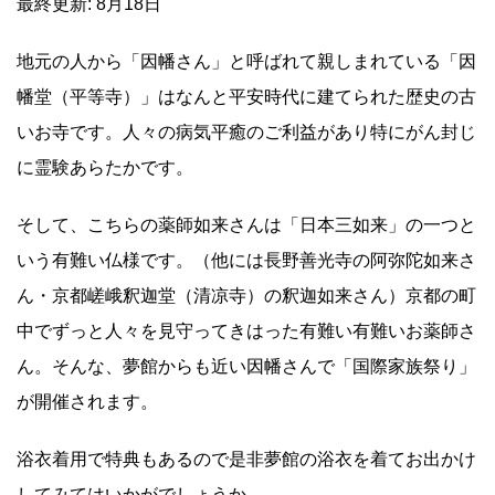
最終更新: 8月18日
地元の人から「因幡さん」と呼ばれて親しまれている「因
幡堂（平等寺）」はなんと平安時代に建てられた歴史の古
いお寺です。人々の病気平癒のご利益があり特にがん封じ
に霊験あらたかです。
そして、こちらの薬師如来さんは「日本三如来」の一つと
いう有難い仏様です。（他には長野善光寺の阿弥陀如来さ
ん・京都嵯峨釈迦堂（清凉寺）の釈迦如来さん）京都の町
中でずっと人々を見守ってきはった有難い有難いお薬師さ
ん。そんな、夢館からも近い因幡さんで「国際家族祭り」
が開催されます。
浴衣着用で特典もあるので是非夢館の浴衣を着てお出かけ
してみてはいかがでしょうか。