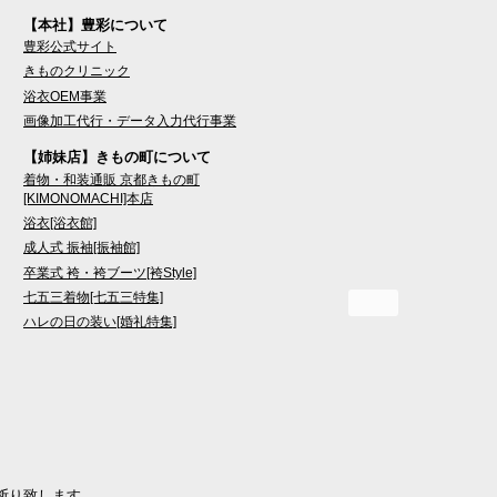
【本社】豊彩について
豊彩公式サイト
きものクリニック
浴衣OEM事業
画像加工代行・データ入力代行事業
【姉妹店】きもの町について
着物・和装通販 京都きもの町
[KIMONOMACHI]本店
浴衣[浴衣館]
成人式 振袖[振袖館]
卒業式 袴・袴ブーツ[袴Style]
七五三着物[七五三特集]
ハレの日の装い[婚礼特集]
断り致します。