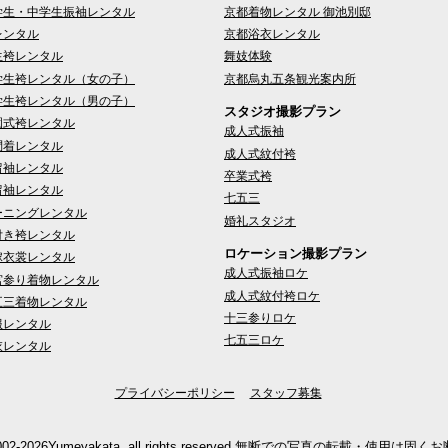
学生・中学生振袖レンタル
京都着物レンタル 御池別邸
レンタル
京都浴衣レンタル
生袴レンタル
舞妓体験
学生袴レンタル（女の子）
京都烏丸五条観光案内所
学生袴レンタル（男の子）
スタジオ撮影プラン
園式袴レンタル
成人式振袖
問着レンタル
成人式紋付袴
留袖レンタル
卒業式袴
留袖レンタル
七五三
ーニングレンタル
婚礼スタジオ
付き袴レンタル
ロケーション撮影プラン
嫁衣裳レンタル
成人式振袖ロケ
宮参り着物レンタル
成人式紋付袴ロケ
五三着物レンタル
十三参りロケ
服レンタル
七五三ロケ
衣レンタル
プライバシーポリシー
スタッフ募集
02-2026Yumeyakata. all rights reserved.
無断での写真の転載・使用は固くお