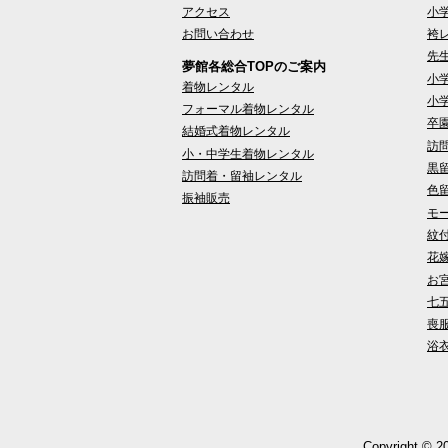
アクセス
小
お問い合わせ
袴
先
夢館各総合TOPのご案内
小
着物レンタル
小
フォーマル着物レンタル
卒
結婚式着物レンタル
訪
小・中学生着物レンタル
黒
訪問着・留袖レンタル
色
振袖販売
モ
紋
花
お
七
喪
浴
Copyright © 20