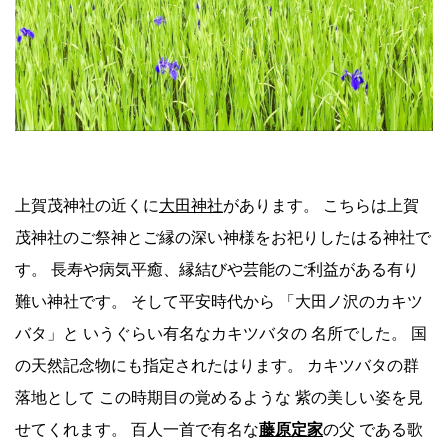
上賀茂神社の近くに
大田神社
があります。 こちらは上賀
茂神社のご祭神とご縁の深い神様をお祀りしたはる神社で
す。 長寿や病気平癒、縁結びや芸能のご利益がある有り
難い神社です。 そして平安時代から 「大田ノ沢のカキツ
バタ」と いうぐらい有名なカキツバタの 名所でした。 国
の天然記念物にも指定されたはります。 カキツバタの群
落地として この時期目の覚めるような 紫の美しい姿を見
せてくれます。 百人一首で有名な
藤原定家
の父 である歌