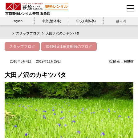
京都着物レンタル夢館 五条店
English
中文(繁体字)
中文(簡体字)
한국어
スタッフブログ
大田ノ沢のカキツバタ
スタッフブログ
京都検定1級貴船茜のブログ
投稿者：
editor
2018年5月4日
2019年11月29日
大田ノ沢のカキツバタ