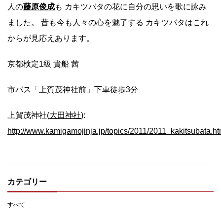
人の
藤原俊成
も カキツバタの花に自分の思いを歌に詠み
ました。 昔も今も人々の心を魅了する カキツバタはこれ
からが見応えあります。
京都検定1級 貴船 茜
市バス「上賀茂神社前」下車徒歩3分
上賀茂神社(
大田神社
):
http://www.kamigamojinja.jp/topics/2011/2011_kakitsubata.ht
カテゴリー
すべて