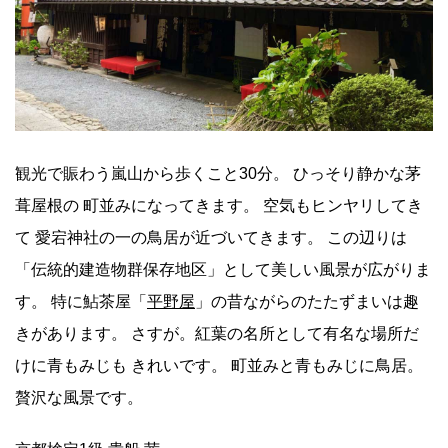
観光で賑わう嵐山から歩くこと30分。 ひっそり静かな茅
葺屋根の 町並みになってきます。 空気もヒンヤリしてき
て 愛宕神社の一の鳥居が近づいてきます。 この辺りは
「伝統的建造物群保存地区」として美しい風景が広がりま
す。 特に鮎茶屋「
平野屋
」の昔ながらのたたずまいは趣
きがあります。 さすが。紅葉の名所として有名な場所だ
けに青もみじも きれいです。 町並みと青もみじに鳥居。
贅沢な風景です。