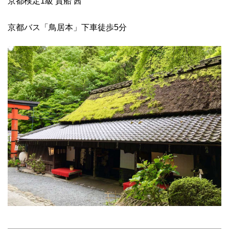
京都検定1級 貴船 茜
京都バス「鳥居本」下車徒歩5分