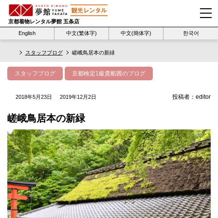
京都着物レンタル夢館 五条店
English
中文(繁体字)
中文(簡体字)
한국어
スタッフブログ
嵯峨鳥居本の新緑
スタッフブログ
京都検定1級貴船茜のブログ
投稿者：
editor
2018年5月23日
2019年12月2日
嵯峨鳥居本の新緑