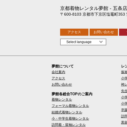
京都着物レンタル夢館
五条
〒600-8103 京都市下京区塩竈町353
アクセス
お問い合わせ
夢館について
レ
会社案内
振
アクセス
小
お問い合わせ
袴
先
夢館各総合TOPのご案内
小
着物レンタル
小
フォーマル着物レンタル
卒
結婚式着物レンタル
訪
小・中学生着物レンタル
黒
訪問着・留袖レンタル