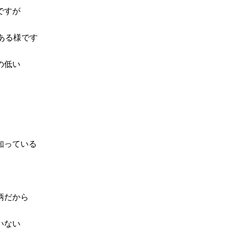
ですが
ある様です
の低い
知っている
柄だから
いない