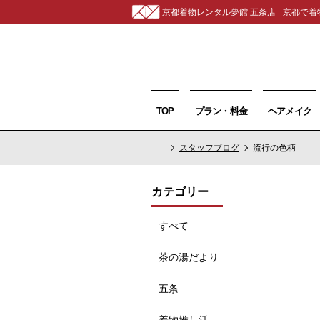
京都着物レンタル夢館 五条店
京都で着
TOP
プラン・料金
ヘアメイク
スタッフブログ
流行の色柄
カテゴリー
すべて
茶の湯だより
五条