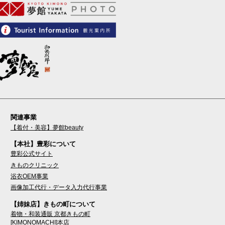
関連事業
【着付・美容】夢館beauty
【本社】豊彩について
豊彩公式サイト
きものクリニック
浴衣OEM事業
画像加工代行・データ入力代行事業
【姉妹店】きもの町について
着物・和装通販 京都きもの町
[KIMONOMACHI]本店