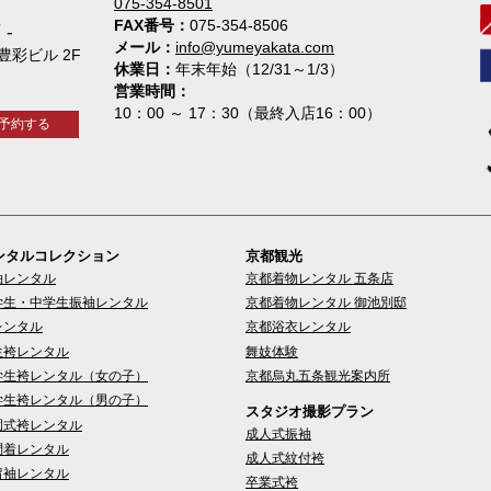
075-354-8501
FAX番号
075-354-8506
店
メール
info@yumeyakata.com
 豊彩ビル 2F
休業日
年末年始（12/31～1/3）
営業時間
10：00 ～ 17：30（最終入店16：00）
予約する
ンタルコレクション
京都観光
袖レンタル
京都着物レンタル 五条店
学生・中学生振袖レンタル
京都着物レンタル 御池別邸
レンタル
京都浴衣レンタル
生袴レンタル
舞妓体験
学生袴レンタル（女の子）
京都烏丸五条観光案内所
学生袴レンタル（男の子）
スタジオ撮影プラン
園式袴レンタル
成人式振袖
問着レンタル
成人式紋付袴
留袖レンタル
卒業式袴