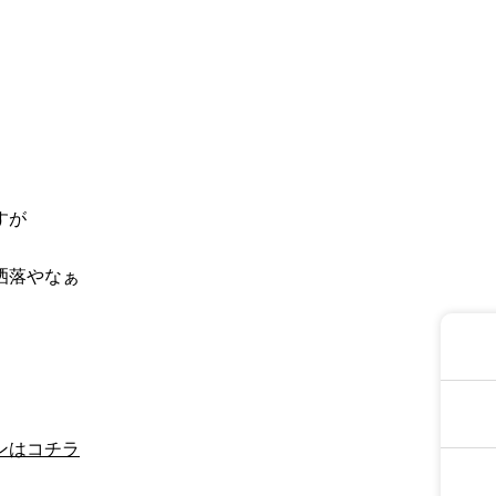
すが
洒落やなぁ
ンはコチラ