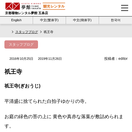
京都着物レンタル夢館 五条店
English
中文(繁体字)
中文(簡体字)
한국어
スタッフブログ
祇王寺
スタッフブログ
投稿者：
editor
2016年10月25日
2019年11月26日
祇王寺
祇王寺(ぎおうじ)
平清盛に捨てられた白拍子ゆかりの寺。
お庭の緑色の苔の上に 黄色や真赤な落葉が敷詰められま
す。