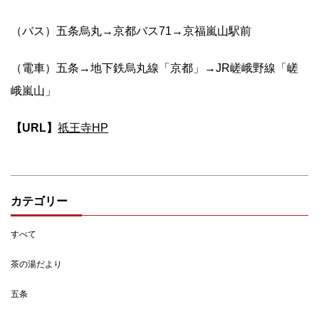
（バス）五条烏丸→京都バス71→京福嵐山駅前
（電車）五条→地下鉄烏丸線「京都」→JR嵯峨野線「嵯
峨嵐山」
【URL】
祇王寺HP
カテゴリー
すべて
茶の湯だより
五条