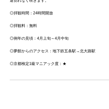
途切れなく咲きます。
◎拝観時間：24時間開放
◎拝観料：無料
◎例年の見頃：4月上旬～4月中旬
◎夢館からのアクセス：地下鉄五条駅→北大路駅
◎京都検定1級マニアック度：★