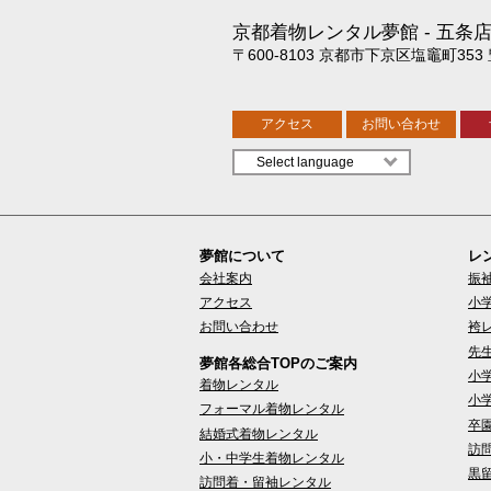
京都着物レンタル夢館
五条
〒600-8103 京都市下京区塩竈町353
アクセス
お問い合わせ
夢館について
レ
会社案内
振
アクセス
小
お問い合わせ
袴
先
夢館各総合TOPのご案内
小
着物レンタル
小
フォーマル着物レンタル
卒
結婚式着物レンタル
訪
小・中学生着物レンタル
黒
訪問着・留袖レンタル