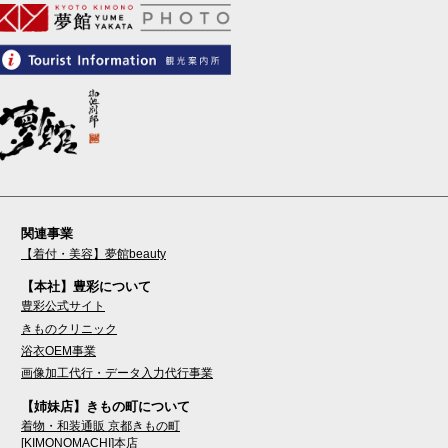
関連事業
【着付・美容】夢館beauty
【本社】豊彩について
豊彩公式サイト
きものクリニック
浴衣OEM事業
画像加工代行・データ入力代行事業
【姉妹店】きもの町について
着物・和装通販 京都きもの町
[KIMONOMACHI]本店