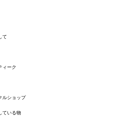
して
ティーク
クルショップ
している物