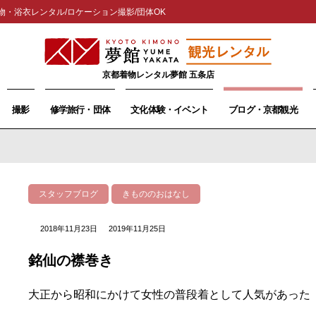
物・浴衣レンタル/ロケーション撮影/団体OK
京都着物レンタル夢館 五条店
撮影
修学旅行・団体
文化体験・イベント
ブログ・京都観光
スタッフブログ
きもののおはなし
2018年11月23日
2019年11月25日
銘仙の襟巻き
大正から昭和にかけて女性の普段着として人気があった