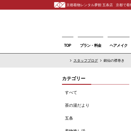
京都着物レンタル夢館 五条店
京都で着
TOP
プラン・料金
ヘアメイク
スタッフブログ
銘仙の襟巻き
カテゴリー
すべて
茶の湯だより
五条