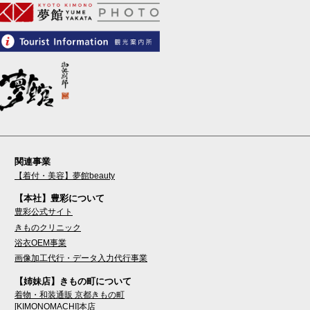
関連事業
【着付・美容】夢館beauty
【本社】豊彩について
豊彩公式サイト
きものクリニック
浴衣OEM事業
画像加工代行・データ入力代行事業
【姉妹店】きもの町について
着物・和装通販 京都きもの町
[KIMONOMACHI]本店