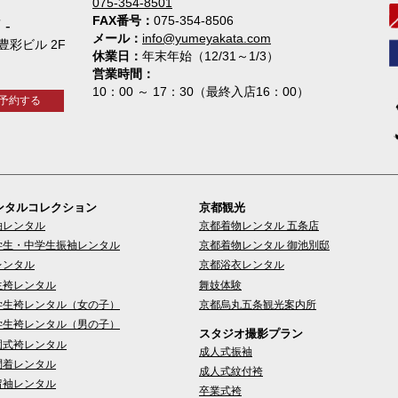
075-354-8501
FAX番号
075-354-8506
店
メール
info@yumeyakata.com
 豊彩ビル 2F
休業日
年末年始（12/31～1/3）
営業時間
10：00 ～ 17：30（最終入店16：00）
予約する
ンタルコレクション
京都観光
袖レンタル
京都着物レンタル 五条店
学生・中学生振袖レンタル
京都着物レンタル 御池別邸
レンタル
京都浴衣レンタル
生袴レンタル
舞妓体験
学生袴レンタル（女の子）
京都烏丸五条観光案内所
学生袴レンタル（男の子）
スタジオ撮影プラン
園式袴レンタル
成人式振袖
問着レンタル
成人式紋付袴
留袖レンタル
卒業式袴