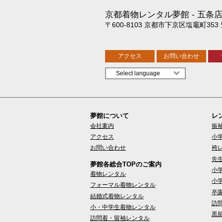
京都着物レンタル夢館
五条
〒600-8103 京都市下京区塩竈町353
アクセス
お問い合わせ
夢館について
レ
会社案内
振
アクセス
小
お問い合わせ
袴
先
夢館各総合TOPのご案内
小
着物レンタル
小
フォーマル着物レンタル
卒
結婚式着物レンタル
訪
小・中学生着物レンタル
黒
訪問着・留袖レンタル