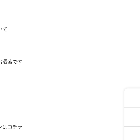
いて
お洒落です
ンはコチラ