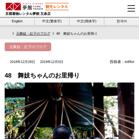
京都着物レンタル夢館 五条店
English
中文(繁体字)
中文(簡体字)
한국어
元舞妓・紅子のブログ
48 舞妓ちゃんのお里帰り
元舞妓・紅子のブログ
投稿者：
editor
2018年12月28日
2019年12月5日
48 舞妓ちゃんのお里帰り