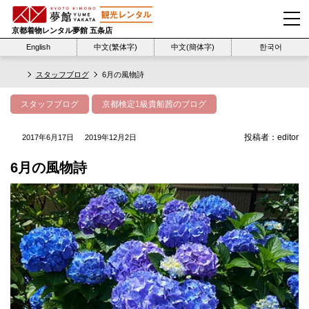
京都着物レンタル夢館 五条店
English
中文(繁体字)
中文(簡体字)
한국어
スタッフブログ
6月の風物詩
スタッフブログ
京都検定1級貴船茜のブログ
投稿者：
editor
2017年6月17日
2019年12月2日
6月の風物詩